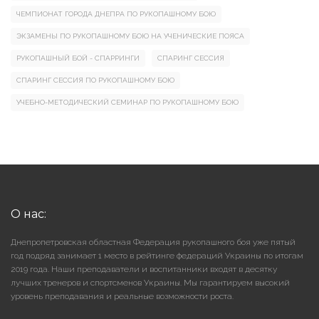
ЧЕМПИОНАТ ГОРОДА ДНЕПРА ПО РУКОПАШНОМУ БОЮ
ЭКЗАМЕНЫ ПО РУКОПАШНОМУ БОЮ НА УЧЕНИЧЕСКИЕ ПОЯСА
РУКОПАШНЫЙ БОЙ - СПАРРИНГИ
СПАРИНГ СЕССИЯ
СПАРИНГ СЕССИЯ ПО РУКОПАШНОМУ БОЮ
УЧЕБНО-МЕТОДИЧЕСКИЙ СЕМИНАР ПО РУКОПАШНОМУ БОЮ
О нас:
Днепропетровская областная Федерация рукопашного боя уже пятый
год подряд занимает 1 место в рейтинге федераций Украины по итогам
2019 года. Наши преподаватели и воспитанники входят в десятку
лучших тренеров и спортсменов Украины. Мы гарантируем высокий
уровень преподавания и реальные возможности роста.