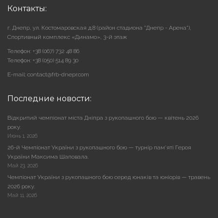
Контакты:
г. Днепр, ул. Костомаровская д.8 (район стадиона "Днепр - Арена"),
Cпортивный комплекс «Динамо», 3-й этаж
Телефон: +38 (067) 732 48 86
Телефон: +38 (050) 514 89 30
E-mail: contact@frb-dnepr.com
Последние новости:
Відкритий чемпіонат міста Дніпра з рукопашного бою — квітень 2026
року.
Июнь 1, 2026
26-й Чемпіонат України з рукопашного бою — турнір пам’яті Героя
України Максима Шаповала.
Май 23, 2026
Чемпіонат України з рукопашного бою серед юнаків та юніорів — травень
2026 року.
Май 11, 2026