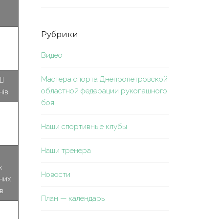
Рубрики
Видео
Мастера спорта Днепропетровской
Ш
областной федерации рукопашного
нів
боя
Наши спортивные клубы
Наши тренера
х
Новости
них
ів
План — календарь