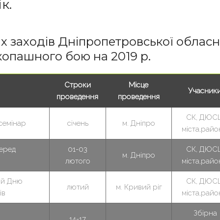
к.
 заходів Дніпропетровської обласн
копашного бою на 2019 р.
Строки
Місце
Учасник
проведення
проведення
СК, ДЮС
семінар
січень
м. Дніпро
міста,райо
серед
01-03
СК, ДЮС
м. Дніпро
лютого
міста,райо
ий Дню
СК, ДЮС
лютий
м. Кривий ріг
ів
міста,райо
Збірна
14-17