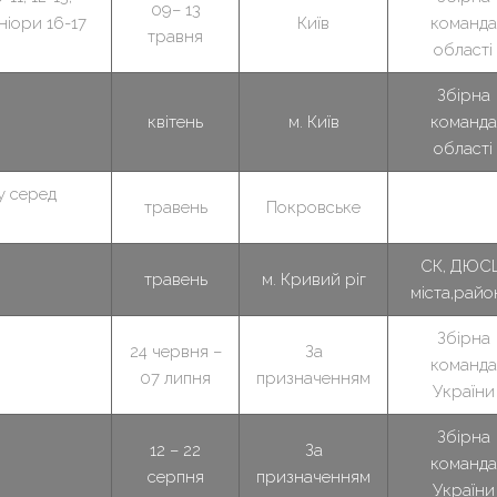
09– 13
Юніори 16-17
Київ
команда
травня
області
Збірна
квітень
м. Київ
команда
області
у серед
травень
Покровське
СК, ДЮС
травень
м. Кривий ріг
міста,райо
Збірна
24 червня –
За
команда
07 липня
призначенням
України
Збірна
12 – 22
За
команда
серпня
призначенням
України