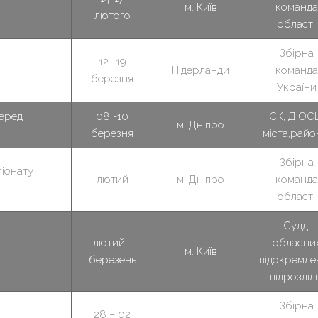
м. Київ
команда
лютого
області
Збірна
12 -19
Нідерланди
команда
березня
України
серед
08 -10
СК, ДЮС
м. Дніпро
березня
міста,райо
Збірна
піонату
лютий
м. Дніпро
команда
області
Судді
лютий -
обласни
м. Київ
березень
відокремле
підрозділ
Збірна
28 – 02