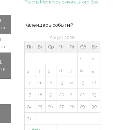
Реестр Мастеров рукопашного боя
Ш
Календарь событий
нів
Август 2026
Ш
нів
Пн
Вт
Ср
Чт
Пт
Сб
Вс
1
2
Ш
нів
3
4
5
6
7
8
9
10
11
12
13
14
15
16
17
18
19
20
21
22
23
24
25
26
27
28
29
30
31