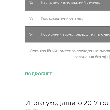
32
Навчально - атестаційний семінар
33
Кваліфікаційний семінар
34
Новорічний турнір серед дітей та юнак
Організаційний комітет по проведенню змага
положення без офіц
ПОДРОБНЕЕ
Итого уходящего 2017 год