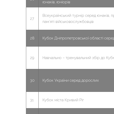
юнаків, юніорів
Всеукраїнський турнір серед юнаків, 
27
пам’яті військовослужбовців
28
Кубок Дніпропетровської області сере
29
Навчально – тренувальний збір до Куб
30
Кубок України серед дорослих
31
Кубок міста Кривий Ріг