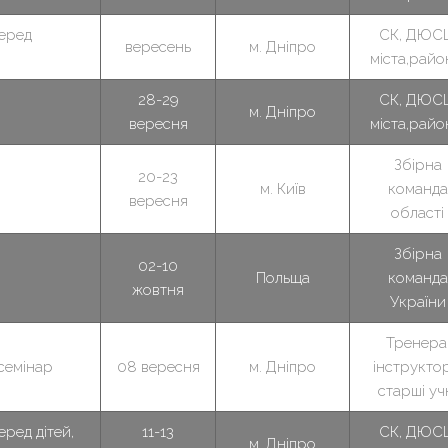
серед
СК, ДЮС
вересень
м. Дніпро
міста,райо
28-29
СК, ДЮС
м. Дніпро
вересня
міста,райо
Збірна
20-23
м. Київ
команда
вересня
області
Збірна
02-10
Польща
команда
жовтня
України
Тренера
семінар
08 вересня
м. Дніпро
інструктор
старші уч
еред дітей,
11-13
СК, ДЮС
м. Дніпро