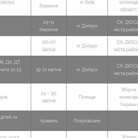
орослих
м. Київ
команда
березня
області
29-31
СК, ДЮС
м. Дніпро
березня
міста,райо
06-07
СК, ДЮС
м. Дніпро
квітня
міста,райо
К, ДК, ДТ
СК, ДЮС
чата 12-13,
19-21 квітня
м. Дніпро
міста,райо
Збірна
24 – 30
орів
Польща
команда
квітня
України
дітей та
травень
Покровське
11, 12-13,
Збірна