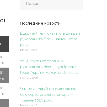
ої
Последние новости
Відкритий чемпіонат міста Дніпра з
рукопашного бою — квітень 2026
и
року.
Июнь 1, 2026
Ш
26-й Чемпіонат України з
нів
рукопашного бою — турнір пам’яті
Ш
Героя України Максима Шаповала.
Май 23, 2026
нів
Ш
Чемпіонат України з рукопашного
нів
бою серед юнаків та юніорів —
травень 2026 року.
Май 11, 2026