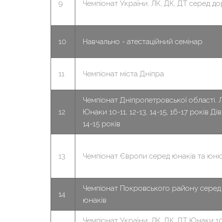
9
Чемпіонат України. ЛК, ДК, ДТ серед д
10
Навчально - атестаційний семінар
11
Чемпіонат міста Дніпра
Чемпіонат Дніпропетровської області. Л
12
Юнаки 10-11, 12-13, 14-15, 16-17 років Дів
14-15 років
13
Чемпіонат Європи серед юнаків та юні
Чемпіонат Покровського району серед 
14
юнаків
Чемпіонат України. ЛК, ДК, ДТ Юнаки 10-