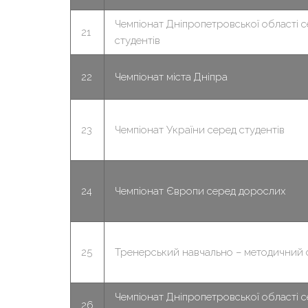
Чемпіонат Дніпропетровської області 
21
студентів
22
Чемпіонат міста Дніпра
23
Чемпіонат України серед студентів
24
Чемпіонат Європи серед дорослих
25
Тренерський навчально – методичний 
Чемпіонат Дніпропетровської області с
26