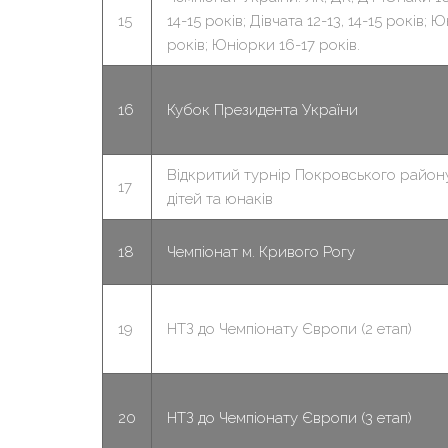
15
14-15 років; Дівчата 12-13, 14-15 років; 
років; Юніорки 16-17 років.
16
Кубок Президента України
Відкритий турнір Покровського район
17
дітей та юнаків
18
Чемпіонат м. Кривого Рогу
19
НТЗ до Чемпіонату Європи (2 етап)
20
НТЗ до Чемпіонату Європи (3 етап)