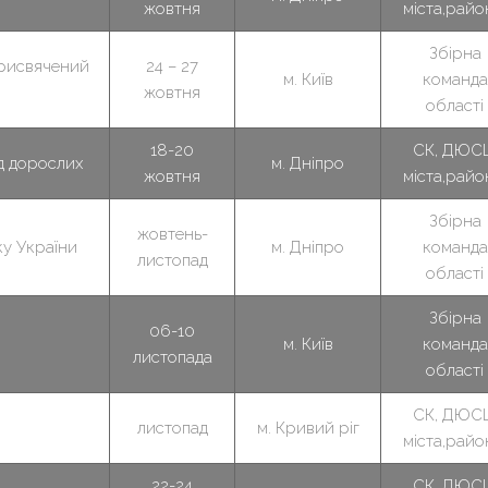
жовтня
міста,райо
Збірна
присвячений
24 – 27
м. Київ
команда
жовтня
області
18-20
СК, ДЮС
д дорослих
м. Дніпро
жовтня
міста,райо
Збірна
жовтень-
ку України
м. Дніпро
команда
листопад
області
Збірна
06-10
м. Київ
команда
листопада
області
СК, ДЮС
листопад
м. Кривий ріг
міста,райо
22-24
СК, ДЮС