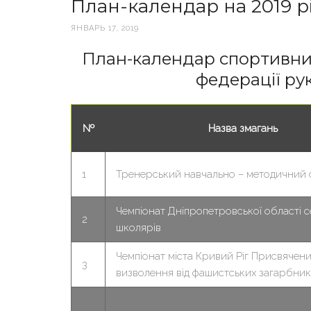
План-календар на 2019 рі
ЯНВАРЬ 17, 2019
План-календар спортивних
федерації ру
№
Назва змагань
1
Тренерський навчально – методичний 
Чемпіонат Дніпропетровської області 
2
школярів
Чемпіонат міста Кривий Ріг Присвячен
3
визволення від фашистських загарбник