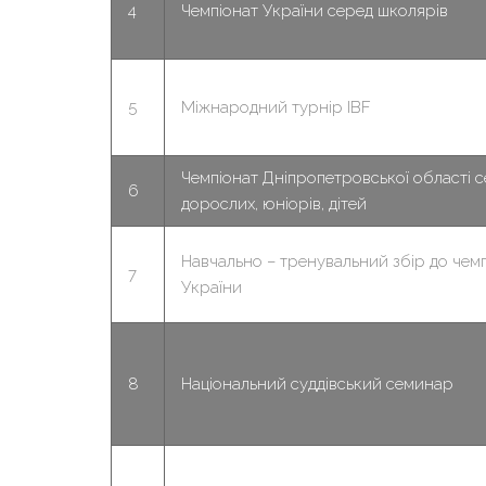
4
Чемпіонат України серед школярів
5
Міжнародний турнір IBF
Чемпіонат Дніпропетровської області 
6
дорослих, юніорів, дітей
Навчально – тренувальний збір до чем
7
України
8
Національний суддівський семинар