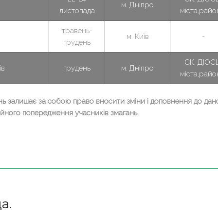
м. Дніпро
листопада
міста,райо
травень-
м. Київ
-
грудень
СК, ДЮС
ів
грудень
м. Дніпро
міста,райо
нь залишає за собою право вносити зміни і доповнення до дан
ійного попередження учасників змагань.
а.