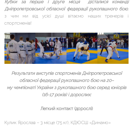
Кубки за перше і друге місця дісталися команді
Дніпропетровської обласної федерації рукопашного бою
,
з чим ми від усієї душі вітаємо наших тренерів і
спортсменів!
Результати виступів спортсменів Дніпропетровської
обласної федерації рукопашного бою на 20–
му чемпіонаті України з рукопашного бою серед юніорів
(16-17 років) і дорослих:
Легкий контакт (дорослі)
Кулик Ярослав – 3 місце (75 кг), КДЮСШ «Динамо»