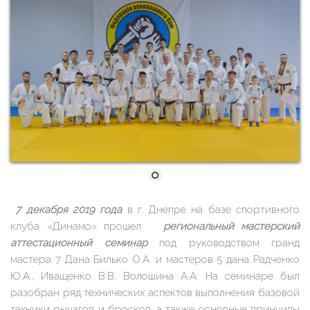
7 декабря 2019 года
в г. Днепре на базе спортивного
клуба «Динамо» прошел
региональный мастерский
аттестационный семинар
под руководством гранд
мастера 7 Дана Билько О.А. и мастеров 5 дана Радченко
Ю.А., Иващенко В.В. Волошина А.А. На семинаре был
разобран ряд технических аспектов выполнения базовой
техники рычагов и бросков, а также основные принципы