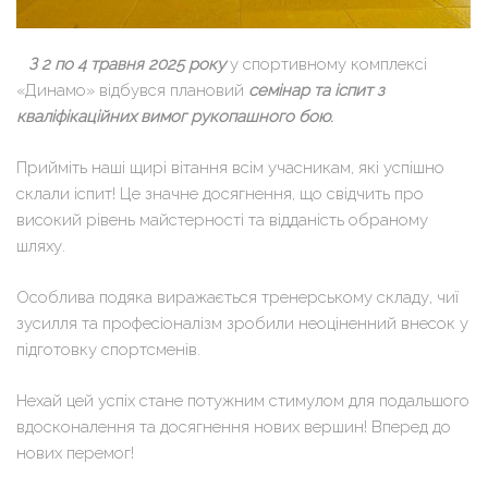
⠀З 2 по 4 травня 2025 року
у спортивному комплексі
«Динамо» відбувся плановий
семінар та іспит з
кваліфікаційних вимог рукопашного бою
.
Прийміть наші щирі вітання всім учасникам, які успішно
склали іспит! Це значне досягнення, що свідчить про
високий рівень майстерності та відданість обраному
шляху.
Особлива подяка виражається тренерському складу, чиї
зусилля та професіоналізм зробили неоціненний внесок у
підготовку спортсменів.
Нехай цей успіх стане потужним стимулом для подальшого
вдосконалення та досягнення нових вершин! Вперед до
нових перемог!