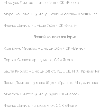
Міхалусь Дмитро -3 місце (75кг), СК «Велес»
Моренко Роман – 3 місце (80кг), «Борець», Кривий Ріг
Яненко Данило – 1 місце (90кг), СК «Янагі»
Легкий контакт (юніори)
Храпійчук Михайло – 1 місце (60кг), СК «Велес»
Первак Олександр – 3 місце, СК « Янагі»
Башта Кирило – 1 місце (65 кг), КДЮСШ №3, Кривий Ріг
Ярема Дмитро – 3 місце (65кг), «Граніт», Магдалинівка
Міхалусь Дмитро -3 місце (75кг), СК «Велес»
Яненко Данило – 2 місце (90кг), СК «Янагі»