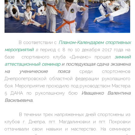
В соответствии с
Планом-Календарем спортивных
мероприятий
в
период с 8 по 10 декабря 2017 года на
базе спортивного клуба «Динамо» прошел
зимний
аттестационный семинар
и последующая сдача экзамена
на ученические пояса
среди спортсменов
Днепропетровской областной федерации рукопашного
боя. Мероприятие проходило под руководством Мастера
5 ДАНА по рукопашному бою
Иващенко Валентина
Васильевича.
В течении трех напряженных дней спортсмены из
клубов г. Днепра, пгт. Магдалиновки и пгт. Покровки
оттачивали свои навыки и мастерство. На семинаре