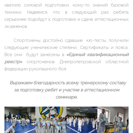
хватило силовой подготовки, кому-то знаний базовой
техники. Надеемся, что в следующий раз ребята
серьезнее подойдут к подготовке и сдаче аттестационных
экзаменов.
Спортсмены, достойно сдавшие кю-тесты, получили
следующие ученические степени, Сертификаты и пояса.
Все они будут занесены в
«Единый квалификационный
реестр»
спортсменов Днепропетровской областной
федерации рукопашного боя.
Выражаем благодарность всему тренерскому составу
за подготовку ребят и участие в аттестационном
семинаре.