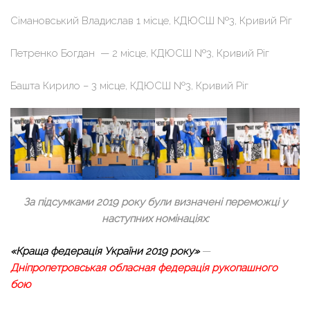
Сімановський Владислав 1 місце, КДЮСШ №3, Кривий Ріг
Петренко Богдан — 2 місце, КДЮСШ №3, Кривий Ріг
Башта Кирило – 3 місце, КДЮСШ №3, Кривий Ріг
За підсумками 2019 року були визначені переможці у
наступних номінаціях:
«Краща федерація України 2019 року»
—
Дніпропетровськая обласная федерація рукопашного
бою