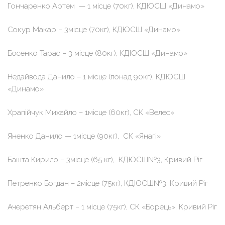
Гончаренко Артем — 1 місце (70кг), КДЮСШ «Динамо»
Сокур Макар – 3місце (70кг), КДЮСШ «Динамо»
Босенко Тарас – 3 місце (80кг), КДЮСШ «Динамо»
Недайвода Данило – 1 місце (понад 90кг), КДЮСШ
«Динамо»
Храпійчук Михайло – 1місце (60кг), СК «Велес»
Яненко Данило — 1місце (90кг), СК «Янагі»
Башта Кирило – 3місце (65 кг), КДЮСШ№3, Кривий Ріг
Петренко Богдан – 2місце (75кг), КДЮСШ№3, Кривий Ріг
Ачеретян Альберт – 1 місце (75кг), СК «Борець», Кривий Ріг