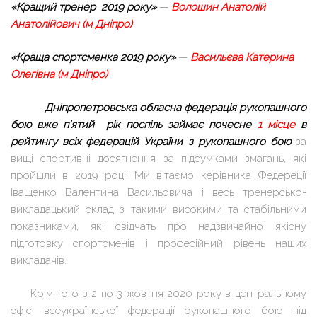
«Кращий тренер 2019 року»
—
Волошин Анатолій
Анатолійович (м Дніпро)
«Краща спортсменка 2019 року»
—
Васильєва Катерина
Олегівна (м Дніпро)
Дніпропетровська обласна федерація рукопашного
бою вже п’ятий рік поспіль займає почесне
1 місце
в
рейтингу всіх федерацій України з рукопашного бою
за
вищі спортивні досягнення за підсумками змагань, які
пройшли в 2019 році. Ми вітаємо керівника Федереції
Іващенко Валентина Васильовича і весь тренерсько-
викладацький склад з такими високими та стабільними
показниками, які свідчать про надзвичайно якісну
підготовку спортсменів і професійний рівень наших
викладачів.
Крім того з 2 по 3 жовтня 2020 року в центральному
офісі всеукраїнської федерації рукопашного бою під