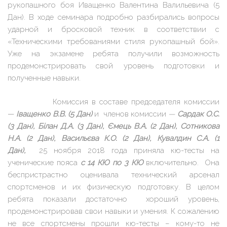
рукопашного боя Иващенко Валентина Валильевича (5
Дан). В ходе семинара подробно разбирались вопросы
ударной и бросковой техник в соответствии с
«Техническими требованиями стиля рукопашный бой».
Уже на экзамене ребята получили возможность
продемонстрировать свой уровень подготовки и
полученные навыки.
Комиссия в составе председателя комиссии
—
Іващенко В.В. (5 Дан)
и членов комиссии
—
Сардак О.С.
(3 Дан), Білан Д.А. (3 Дан), Ємець В.А. (2 Дан), Сотникова
Н.А. (2 Дан), Васильєва К.О. (2 Дан), Кувалдин С.А. (1
Дан),
25 ноября 2018 года приняла кю-тесты на
ученические пояса
с 14 КЮ по 3 КЮ
включительно.
Она
беспристрастно оценивала технический арсенал
спортсменов и их физическую подготовку. В целом
ребята показали достаточно хороший уровень,
продемонстрировав свои навыки и умения. К сожалению
не все спортсмены прошли кю-тесты – кому-то не