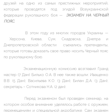
друзей на одно из самых престижных мероприятий,
которые проводятся под эгидой Всеукраинской
федерации рукопашного боя —
ЭКЗАМЕН НА ЧЕРНЫЙ
ПОЯС.
В этом году из многих городов Украины —
Херсона, Киева, Сум, Скадовска, Днепра и
Днепропетровской области съехались претенденты,
которые готовы доказать свое право носить Черный пояс
по рукопашному бою.
Экзаменационную комиссию возглавил Гранд
мастер (7 Дан) Билько О.А. В нее также вошли: Иващенко
В.В. (5 Дан); Васильева К.О. (3 Дан); Билан Д.А. (3 Дан);
секретарь – Сотникова Н.А. (2 дан).
Перед экзаменом был проведен семинар, на
котором особое внимание уделялось работе с оружием,
перемещениям и специальной акробатике. Сам экзамен