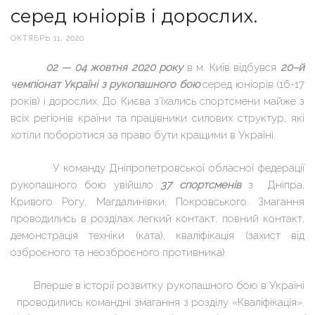
серед юніорів і дорослих.
ОКТЯБРЬ 11, 2020
02 — 04 жовтня 2020 року
в м. Київ відбувся
20–й
чемпіонат Україні з рукопашного бою
серед юніорів (16-17
років) і дорослих. До Києва з’їхались спортсмени майже з
всіх регіонів країни та працівники силових структур, які
хотіли поборотися за право бути кращими в Україні.
У команду Дніпропетровської обласної федерації
рукопашного бою увійшло
37 спортсменів
з Дніпра,
Кривого Рогу, Магдалинівки, Покровського. Змагання
проводились в розділах легкий контакт, повний контакт,
демонстрація техніки (ката), кваліфікація (захист від
озброєного та неозброєного противника).
Вперше в історії розвитку рукопашного бою в Україні
проводились командні змагання з розділу «Кваліфікація».