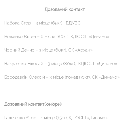
Дозований контакт
Набока Єгор – 3 місце (65кг), ДДУВС
Ноженко Євген – 6 місце (80кг), КДЮСШ «Динамо»
Чорний Денис – 3 місце (60кг), СК «Архан»
Вакуленко Ніколай – 3 місце (80кг), КДЮСШ «Динамо»
Бородавкін Олексій – 3 місце (понад 90кг), СК «Динамо»
Дозований контакт(юніори)
Гальченко Єгор – 1 місце (75кг), КДЮСШ «Динамо»