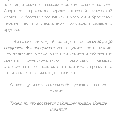
прошел динамично на высоком эмоциональном подъеме.
Спортсмены продемонстрировали высокий технический
уровень и богатый арсенал как в ударной и бросковой
технике, так и в специальном прикладном разделе с
оружием.
В заключении каждый претендент провел
от 10 до 30
поединков без перерыва
с меняющимися противниками.
Это позволило экзаменационной комиссии объективно
оценить функциональную подготовку каждого
спортсмена и его возможности принимать правильные
тактические решения в ходе поединка.
От всей души поздравляем ребят, успешно сдавших
экзамен!
Только то, что достается с большим трудом, больше
ценится!