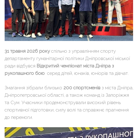
31 травня 2026 року
спільно з управлінням спорту
департаменту гуманітарної політики Дніпровської міської
ради відбувся
Відкритий чемпіонат міста Дніпра з
рукопашного бою
серед дітей, юнаків, юніорів та дівчат.
Змагання зібрали близько
200 спортсменів
з міста Дніпра,
Дніпропетровської області, а також команд із Запоріжжя
та Сум. Учасники продемонстрували високий рівень
спортивної підготовки, силу волі та справжнє прагнення
до перемоги.