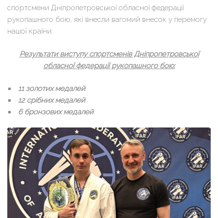
спортсмени Дніпропетровської обласної федерації
рукопашного бою, які внесли вагомий внесок у перемогу
нашої країни.
Результати виступу спортсменів Дніпропетровської
облас
ної федерації рукопашного бою:
11 золотих медалей
12 срібних медалей
6 бронзових медалей