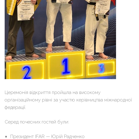
Церемонія відкриття пройшла на високому
організаційному рівні за участю керівництва міжнародної
федерації.
Серед почесних гостей були:
Президент IFAR — Юрій Радченко