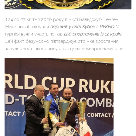
З 24 по 27 квітня 2026 року в місті Вальдсхут-Тіенген
(Німеччина) відбувся
перший у світі Кубок з РУКБО
. У
турнірі взяли участь понад
250 спортсменів із 12 країн
.
Цей факт безумовно підтверджує стрімке зростання
популярності цього виду спорту на міжнародному рівні.