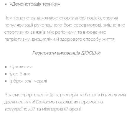
«Демонстрація техніки»
Чемпіонат став важливою спортивною подією, сприяв
популяризації рукопашного бою серед молоді, зміцненню
спортивних зв’язків між регіонами та вихованню
патріотизму, дисципліни й здорового способу життя.
Результати вихованців ДЮСШ-7:
15 золотих
5 срібних
3 бронзові медалі
Вітаємо спортсменів, їхніх тренерів та батьків із високими
досягненнями! Бажаємо подальших перемог на
всеукраїнській та міжнародній арені.