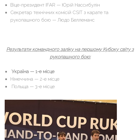
Віце-президент IFAR — Юрій Нассибулін
Секретар технічних комісій CSIT з карате та
рукопашного бою — Людо Беллеманс
Результати командного заліку на першому Кубоку світу з
рукопашного бою:
Україна — 1-е місце
Німеччина — 2-е місце
Польща — 3-е місце