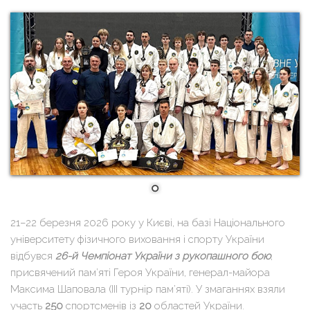
21–22 березня 2026 року у Києві, на базі Національного
університету фізичного виховання і спорту України
відбувся
26-й Чемпіонат України з рукопашного бою
,
присвячений пам’яті Героя України, генерал-майора
Максима Шаповала (III турнір пам’яті). У змаганнях взяли
участь
250
спортсменів із
20
областей України.