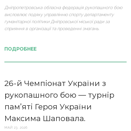
Дніпропетровська обласна федерація рукопашного бою
висловлює подяку управлінню спорту департаменту
гуманітарної політики Дніпровської міської ради за
сприяння в організації та проведенні змагань.
ПОДРОБНЕЕ
26-й Чемпіонат України з
рукопашного бою — турнір
пам’яті Героя України
Максима Шаповала.
МАЙ 23, 2026