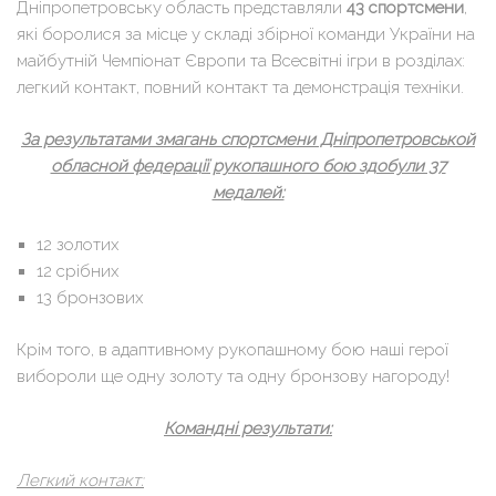
Дніпропетровську область представляли
43 спортсмени
,
які боролися за місце у складі збірної команди України на
майбутній Чемпіонат Європи та Всесвітні ігри в розділах:
легкий контакт, повний контакт та демонстрація техніки.
За результатами змагань спортсмени Дніпропетровськой
обласной федерації рукопашного бою здобули 37
медалей:
12 золотих
12 срібних
13 бронзових
Крім того, в адаптивному рукопашному бою наші герої
вибороли ще одну золоту та одну бронзову нагороду!
Командні результати:
Легкий контакт: