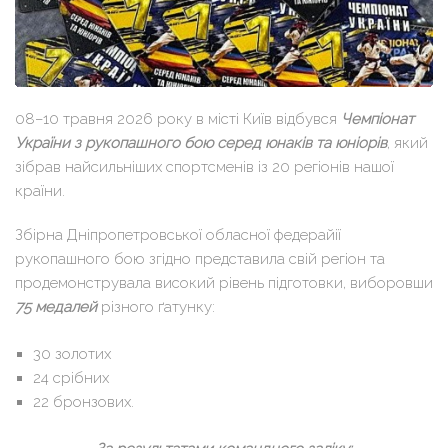
08–10 травня 2026 року в місті Київ відбувся
Чемпіонат
України з рукопашного бою серед юнаків та юніорів
, який
зібрав найсильніших спортсменів із 20 регіонів нашої
країни.
Збірна Дніпропетровської обласної федерайії
рукопашного бою згідно представила свій регіон та
продемонструвала високий рівень підготовки, виборовши
75 медалей
різного ґатунку:
30 золотих
24 срібних
22 бронзових.