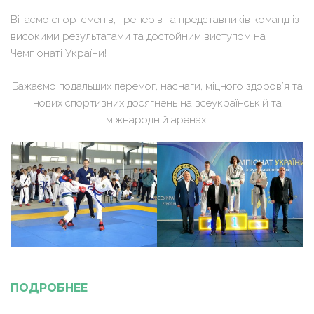
Вітаємо спортсменів, тренерів та представників команд із
високими результатами та достойним виступом на
Чемпіонаті України!
Бажаємо подальших перемог, наснаги, міцного здоров’я та
нових спортивних досягнень на всеукраїнській та
міжнародній аренах!
ПОДРОБНЕЕ