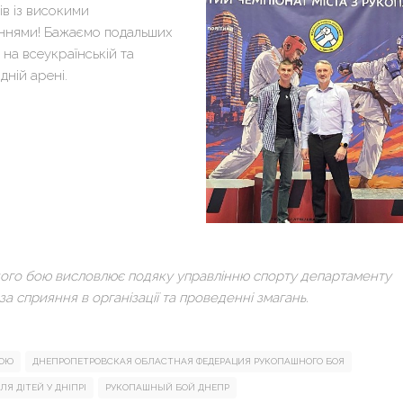
ів із високими
ннями! Бажаємо подальших
 на всеукраїнській та
дній арені.
ого бою висловлює подяку управлінню спорту департаменту
за сприяння в організації та проведенні змагань.
БОЮ
ДНЕПРОПЕТРОВСКАЯ ОБЛАСТНАЯ ФЕДЕРАЦИЯ РУКОПАШНОГО БОЯ
Я ДІТЕЙ У ДНІПРІ
РУКОПАШНЫЙ БОЙ ДНЕПР