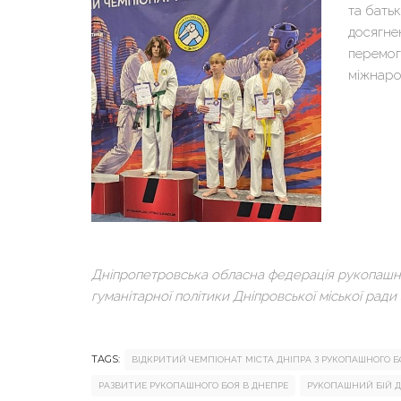
та батьк
досягне
перемог
міжнаро
Дніпропетровська обласна федерація рукопашн
гуманітарної політики Дніпровської міської ради 
TAGS:
ВІДКРИТИЙ ЧЕМПІОНАТ МІСТА ДНІПРА З РУКОПАШНОГО 
РАЗВИТИЕ РУКОПАШНОГО БОЯ В ДНЕПРЕ
РУКОПАШНИЙ БІЙ ДЛ