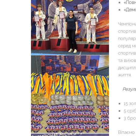
«Пов
«Демо
Чемпіон
спортив
популяр
серед м
спортив
та вихо
дисципл
життя.
Резул
15 зо
5 срі
3 бро
Вітаємо 