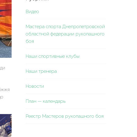
Видео
Мастера спорта Днепропетровской
областной федерации рукопашного
боя
Наши спортивные клубы
ади
Наши тренера
Новости
ріжжя
до
План — календарь
Реестр Мастеров рукопашного боя