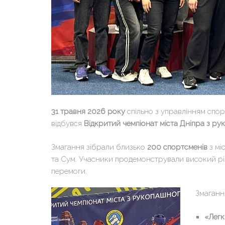
31 травня 2026 року
спільно з управлінням спор
відбувся
Відкритий чемпіонат міста Дніпра з р
Змагання зібрали близько
200 спортсменів
з мі
та Сум. Учасники продемонстрували високий рів
перемоги.
Змаганн
«Легк