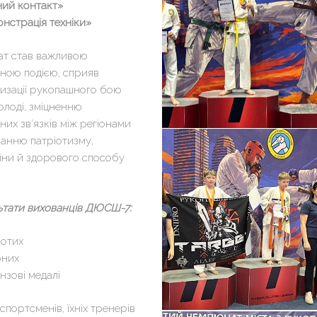
ний контакт»
нстрація техніки»
ат став важливою
ною подією, сприяв
изації рукопашного бою
олоді, зміцненню
них зв’язків між регіонами
ванню патріотизму,
іни й здорового способу
ьтати вихованців ДЮСШ-7:
лотих
бних
нзові медалі
спортсменів, їхніх тренерів