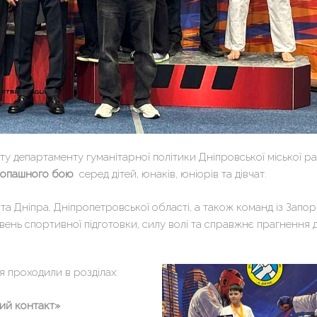
ту департаменту гуманітарної політики Дніпровської міської р
укопашного бою
серед дітей, юнаків, юніорів та дівчат.
ста Дніпра, Дніпропетровської області, а також команд із Запо
ень спортивної підготовки, силу волі та справжнє прагнення 
я проходили в розділах:
ий контакт»