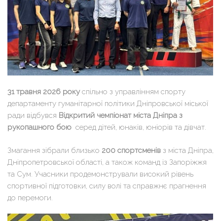
31 травня 2026 року
спільно з управлінням спорту
департаменту гуманітарної політики Дніпровської міської
ради відбувся
Відкритий чемпіонат міста Дніпра з
рукопашного бою
серед дітей, юнаків, юніорів та дівчат.
Змагання зібрали близько
200 спортсменів
з міста Дніпра,
Дніпропетровської області, а також команд із Запоріжжя
та Сум. Учасники продемонстрували високий рівень
спортивної підготовки, силу волі та справжнє прагнення
до перемоги.