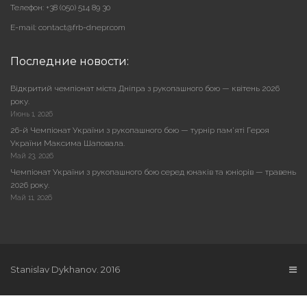
Телефон: +38 (050) 514 89 30
E-mail: contact@frb-dnepr.com
Последние новости:
Відкритий чемпіонат міста Дніпра з рукопашного бою — квітень 2026
року.
Июнь 1, 2026
26-й Чемпіонат України з рукопашного бою — турнір пам’яті Героя
України Максима Шаповала.
Май 23, 2026
Чемпіонат України з рукопашного бою серед юнаків та юніорів — травень
2026 року.
Май 11, 2026
Stanislav Dykhanov. 2016