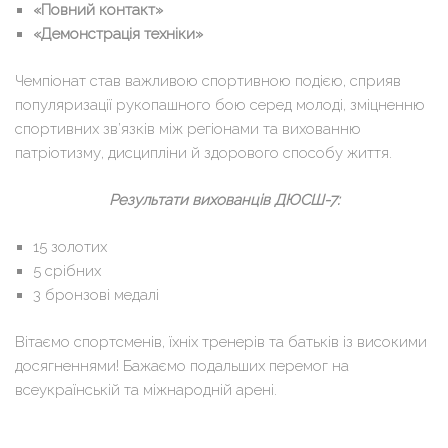
«Повний контакт»
«Демонстрація техніки»
Чемпіонат став важливою спортивною подією, сприяв
популяризації рукопашного бою серед молоді, зміцненню
спортивних зв’язків між регіонами та вихованню
патріотизму, дисципліни й здорового способу життя.
Результати вихованців ДЮСШ-7:
15 золотих
5 срібних
3 бронзові медалі
Вітаємо спортсменів, їхніх тренерів та батьків із високими
досягненнями! Бажаємо подальших перемог на
всеукраїнській та міжнародній арені.