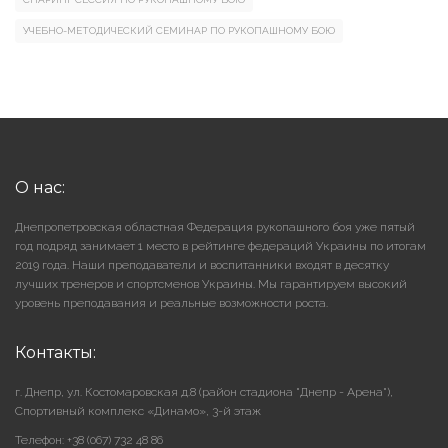
УЧЕБНО-МЕТОДИЧЕСКИЙ СЕМИНАР ПО РУКОПАШНОМУ БОЮ
О нас:
Днепропетровская областная Федерация рукопашного боя уже пятый
год подряд занимает 1 место в рейтинге федераций Украины по итогам
2019 года. Наши преподаватели и воспитанники входят в десятку
лучших тренеров и спортсменов Украины. Мы гарантируем высокий
уровень преподавания и реальные возможности роста.
Контакты:
г. Днепр, ул. Костомаровская д.8 (район стадиона "Днепр - Арена"),
Cпортивный комплекс «Динамо», 3-й этаж
Телефон: +38 (067) 732 48 86