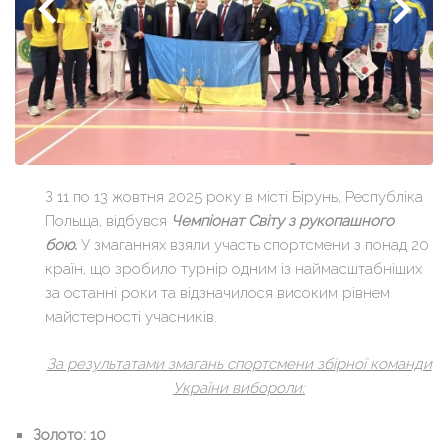
З 11 по 13 жовтня 2025 року в місті Бірунь, Республіка
Польща, відбувся
Чемпіонат Світу з рукопашного
бою.
У змаганнях взяли участь спортсмени з понад 20
країн, що зробило турнір одним із наймасштабніших
за останні роки та відзначилося високим рівнем
майстерності учасників.
За результатами змагань спортсмени збірної команди
України вибороли:
Золото: 10