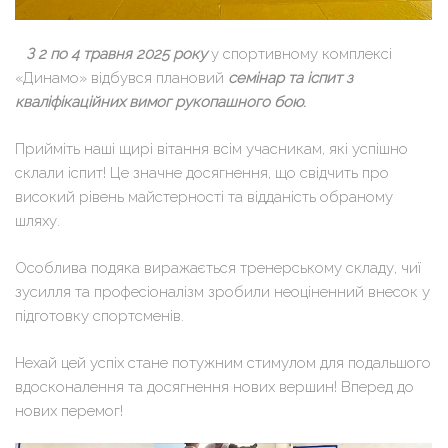
⠀З 2 по 4 травня 2025 року
у спортивному комплексі
«Динамо» відбувся плановий
семінар та іспит з
кваліфікаційних вимог рукопашного бою
.
Прийміть наші щирі вітання всім учасникам, які успішно
склали іспит! Це значне досягнення, що свідчить про
високий рівень майстерності та відданість обраному
шляху.
Особлива подяка виражається тренерському складу, чиї
зусилля та професіоналізм зробили неоціненний внесок у
підготовку спортсменів.
Нехай цей успіх стане потужним стимулом для подальшого
вдосконалення та досягнення нових вершин! Вперед до
нових перемог!