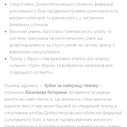
Спортсмени Дніпропетровської обласної федерації
рукопашного бою продемонстрували різноманітність
вагових категорій та відзначились у численних
фінальних сутичках.
Високий рівень підготовки тренерського штабу та
системи тренувань на регіональному рівні, що
дозволив вивести 14 спортсменів на світову арену з
відмінними результатами.
Турнір у Біруні став важливим етапом для аналізу
сильних сторін збірної та виявлення напрямків для
подальшого розвитку.
Окрему відзнаку —
Кубок за найкращу техніку
—
отримала
Васильєва Катерина
, продемонструвавши
виняткову майстерність. Це визнання стало високою
оцінкою якості навчання базовій та спеціальній техніці в
спортивних клубах Дніпропетровської обласної федерації
рукопашного бою, а також підтвердженням високого