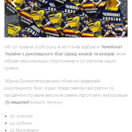
08–10 травня 2026 року в місті Київ відбувся
Чемпіонат
України з рукопашного бою серед юнаків та юніорів
, який
зібрав найсильніших спортсменів із 20 регіонів нашої
країни.
Збірна Дніпропетровської обласної федерайії
рукопашного бою згідно представила свій регіон та
продемонструвала високий рівень підготовки, виборовши
75 медалей
різного ґатунку:
30 золотих
24 срібних
22 бронзових.