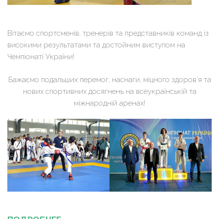
Вітаємо спортсменів, тренерів та представників команд із
високими результатами та достойним виступом на
Чемпіонаті України!
Бажаємо подальших перемог, наснаги, міцного здоров’я та
нових спортивних досягнень на всеукраїнській та
міжнародній аренах!