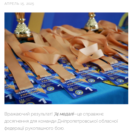
АПРЕЛЬ 15, 2025
Вражаючий результат!
74 медалі
—це справжнє
досягнення для команди Дніпропетровської обласної
федерації рукопашного бою.