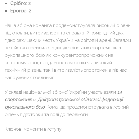
Срібло: 2
Бронза: 2
Наша збірна команда продемонструвала високий рівень
підготовки, витривалості та справжній командний дух,
гідно захищаючи честь України на світовій арені. Загалом
це дійство посилило імідж українських спортсменів з
рукопашного бою як конкурентоспроможних на
світовому рівні, продемонструвавши як високий
технічний рівень, так і витривалість спортсменів під час
напружених поєдинків.
У складі національної збірної України участь взяли
14
спортсменів
із
Дніпропетровської обласної федерації
рукопашного бою
. Команда продемонструвала високий
рівень підготовки та волі до перемоги.
Ключові моменти виступу: