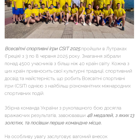
Всесвітні спортивні ігри CSIT 2025
пройшли в Лутраках
(Греція) з 3 по 8 червня 2025 року. Змагання зібрали
понад 4500 учасників з більш ніж 40 країн світу. Кожна з
цих країн привносить свої культурні традиції, спортивний
досвід та майстерність, що робить Всесвітні спортивні
ігри (CSIT) однією з найбільш різноманітних міжнародних
спортивних подій.
Збірна команда України з рукопашного бою досягла
вражаючих результатів, завоювавши
48 медалей, з яких 13
золотих, та посівши перше командне місце.
На особливу увагу заслуговує вагомий внесок