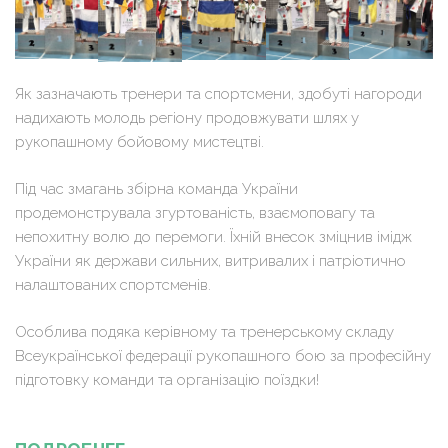
Як зазначають тренери та спортсмени, здобуті нагороди
надихають молодь регіону продовжувати шлях у
рукопашному бойовому мистецтві.
Під час змагань збірна команда України
продемонструвала згуртованість, взаємоповагу та
непохитну волю до перемоги. Їхній внесок зміцнив імідж
України як держави сильних, витривалих і патріотично
налаштованих спортсменів.
Особлива подяка керівному та тренерському складу
Всеукраїнської федерації рукопашного бою за професійну
підготовку команди та організацію поїздки!