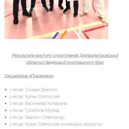
Результати виступу спортсменів Дніпропетровської
обласної федерації рукопашного бою
Дисципліна «Поєдинки»
1 місце: Скидан Дмитро
1 місце: Кулик Святослав
1 місце: Васильева Катерина
1 місце: Гусейнов Мурад
1 місце: Завізіон Олександр
1 місце: Кулик Святослав (командна першість)