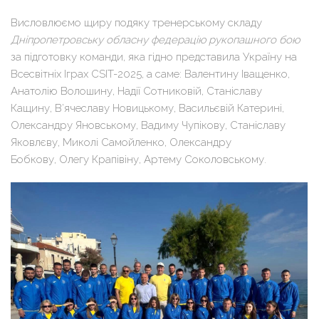
Висловлюємо щиру подяку тренерському складу
Дніпропетровську обласну федерацію рукопашного бою
за підготовку команди, яка гідно представила Україну на
Всесвітніх Іграх CSIT-2025, а саме: Валентину Іващенко,
Анатолію Волошину, Надії Сотниковій, Станіславу
Кащину, В’ячеславу Новицькому, Васильєвій Катерині,
Олександру Яновському, Вадиму Чупікову, Станіславу
Яковлєву, Миколі Самойленко, Олександру
Бобкову, Олегу Крапівіну, Артему Соколовському.