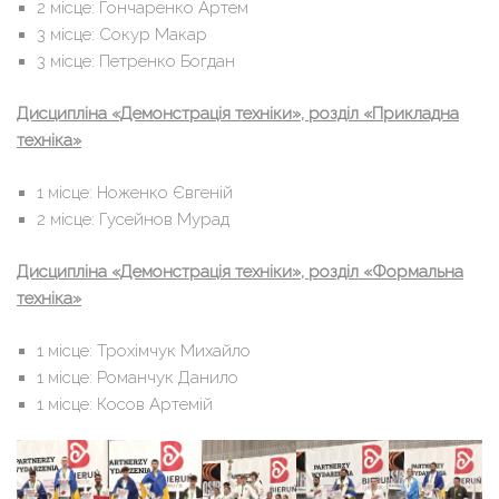
2 місце: Гончаренко Артем
3 місце: Сокур Макар
3 місце: Петренко Богдан
Дисципліна «Демонстрація техніки», розділ «Прикладна
техніка»
1 місце: Ноженко Євгеній
2 місце: Гусейнов Мурад
Дисципліна «Демонстрація техніки», розділ «Формальна
техніка»
1 місце: Трохімчук Михайло
1 місце: Романчук Данило
1 місце: Косов Артемій