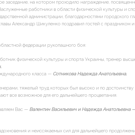
е заседание, на котором проходило награждение, посвященн
 Заслуженные работники в области физической культуры и сп
дарственной администрации, благодарностями городского гл
главы Александр Шикуленко поздравил гостей с праздником и
областной федерации рукопашного боя:
отник физической культуры и спорта Украины, тренер высш
.
еждународного класса —
Сотникова Надежда Анатольевна.
нерами, тяжелый труд которых был высоко и по достоинству
лают все возможное для его дальнейшего процветания.
равляем Вас —
Валентин Васильевич и Надежда Анатольевна 
вдохновения и неиссякаемых сил для дальнейшего продолжен