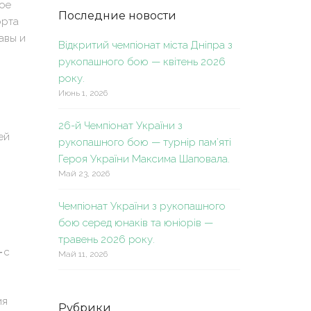
ое
Последние новости
орта
авы и
Відкритий чемпіонат міста Дніпра з
рукопашного бою — квітень 2026
року.
Июнь 1, 2026
26-й Чемпіонат України з
ей
рукопашного бою — турнір пам’яті
Героя України Максима Шаповала.
Май 23, 2026
Чемпіонат України з рукопашного
бою серед юнаків та юніорів —
травень 2026 року.
—
с
Май 11, 2026
ия
Рубрики