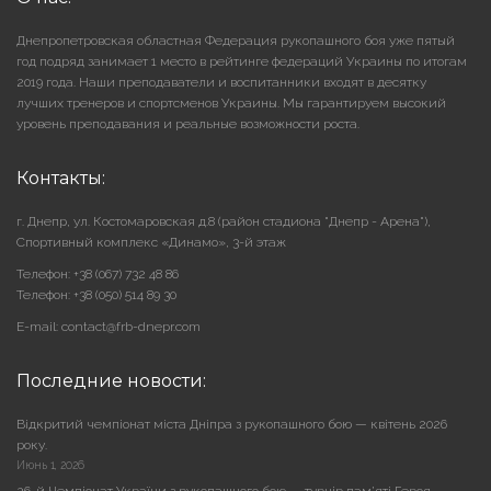
Днепропетровская областная Федерация рукопашного боя уже пятый
год подряд занимает 1 место в рейтинге федераций Украины по итогам
2019 года. Наши преподаватели и воспитанники входят в десятку
лучших тренеров и спортсменов Украины. Мы гарантируем высокий
уровень преподавания и реальные возможности роста.
Контакты:
г. Днепр, ул. Костомаровская д.8 (район стадиона "Днепр - Арена"),
Cпортивный комплекс «Динамо», 3-й этаж
Телефон: +38 (067) 732 48 86
Телефон: +38 (050) 514 89 30
E-mail: contact@frb-dnepr.com
Последние новости:
Відкритий чемпіонат міста Дніпра з рукопашного бою — квітень 2026
року.
Июнь 1, 2026
26-й Чемпіонат України з рукопашного бою — турнір пам’яті Героя