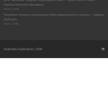
України Максима Шаповала.
Май 23, 2026
Чемпіонат України з рукопашного бою серед юнаків та юніорів — травень
2026 року.
Май 11, 2026
Stanislav Dykhanov. 2016