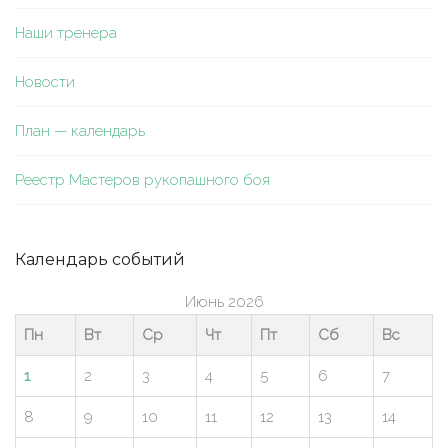
Наши тренера
Новости
План — календарь
Реестр Мастеров рукопашного боя
Календарь событий
Июнь 2026
Пн
Вт
Ср
Чт
Пт
Сб
Вс
1
2
3
4
5
6
7
8
9
10
11
12
13
14