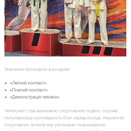
Змагання проходили в розділах:
«Легкий контакт»
«Повний контакт»
«Демонстрація техніки»
Чемпіонат став важливою спортивною подією, сприяв
популяризації рукопашного бою серед молоді, зміцненню
спортивних зв’язків між регіонами та вихованню