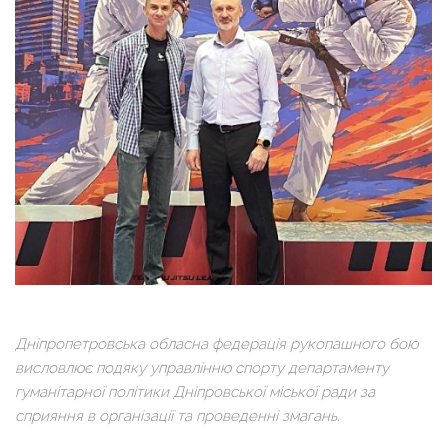
Дніпропетровська обласна федерація рукопашного бою
висловлює подяку управлінню спорту департаменту
гуманітарної політики Дніпровської міської ради за
сприяння в організації та проведенні змагань.