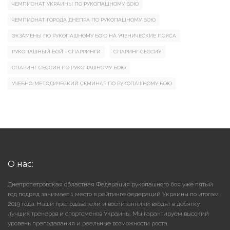
ЧЕМПИОНАТ УКРАИНЫ ПО РУКОПАШНОМУ БОЮ
ЧЕМПИОНАТ ГОРОДА ДНЕПРА ПО РУКОПАШНОМУ БОЮ
ЭКЗАМЕНЫ ПО РУКОПАШНОМУ БОЮ НА УЧЕНИЧЕСКИЕ ПОЯСА
РУКОПАШНЫЙ БОЙ - СПАРРИНГИ
СПАРИНГ СЕССИЯ
СПАРИНГ СЕССИЯ ПО РУКОПАШНОМУ БОЮ
УЧЕБНО-МЕТОДИЧЕСКИЙ СЕМИНАР ПО РУКОПАШНОМУ БОЮ
О нас:
Днепропетровская областная Федерация рукопашного боя уже пятый
год подряд занимает 1 место в рейтинге федераций Украины по итогам
2019 года. Наши преподаватели и воспитанники входят в десятку
лучших тренеров и спортсменов Украины. Мы гарантируем высокий
уровень преподавания и реальные возможности роста.