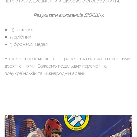
патріотизму, дисципліни й здорового способу життя.
Результати вихованців ДЮСШ-7:
15 золотих
5 срібних
3 бронзові медалі
Вітаємо спортсменів, їхніх тренерів та батьків із високими
досягненнями! Бажаємо подальших перемог на
всеукраїнській та міжнародній арені.