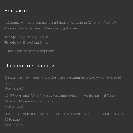
Контакты:
г. Днепр, ул. Костомаровская д.8 (район стадиона "Днепр - Арена"),
Cпортивный комплекс «Динамо», 3-й этаж
Телефон: +38 (067) 732 48 86
Телефон: +38 (050) 514 89 30
E-mail: contact@frb-dnepr.com
Последние новости:
Відкритий чемпіонат міста Дніпра з рукопашного бою — квітень 2026
року.
Июнь 1, 2026
26-й Чемпіонат України з рукопашного бою — турнір пам’яті Героя
України Максима Шаповала.
Май 23, 2026
Чемпіонат України з рукопашного бою серед юнаків та юніорів — травень
2026 року.
Май 11, 2026