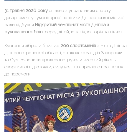
31 травня 2026 року
спільно з управлінням спорту
департаменту гуманітарної політики Дніпровської міської
ради відбувся
Відкритий чемпіонат міста Дніпра з
рукопашного бою
серед дітей, юнаків, юніорів та дівчат.
Змагання зібрали близько
200 спортсменів
з міста Дніпра,
Дніпропетровської області, а також команд із Запоріжжя
та Сум. Учасники продемонстрували високий рівень
спортивної підготовки, силу волі та справжнє прагнення
до перемоги.