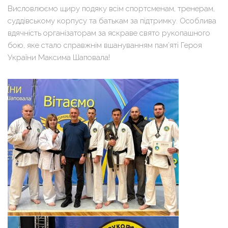
Висловлюємо щиру подяку всім спортсменам, тренерам,
суддівському корпусу та батькам за підтримку. Особлива
вдячність організаторам за яскраве свято рукопашного
бою, яке стало справжнім вшануванням пам’яті Героя
України Максима Шаповала!