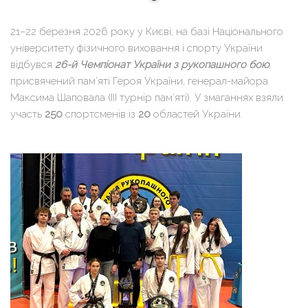
21–22 березня 2026 року у Києві, на базі Національного
університету фізичного виховання і спорту України
відбувся
26-й Чемпіонат України з рукопашного бою
,
присвячений пам’яті Героя України, генерал-майора
Максима Шаповала (III турнір пам’яті). У змаганнях взяли
участь
250
спортсменів із
20
областей України.