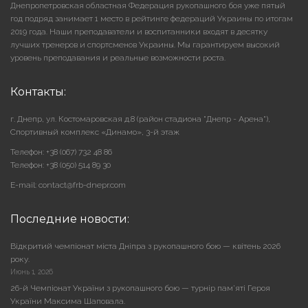
Днепропетровская областная Федерация рукопашного боя уже пятый
год подряд занимает 1 место в рейтинге федераций Украины по итогам
2019 года. Наши преподаватели и воспитанники входят в десятку
лучших тренеров и спортсменов Украины. Мы гарантируем высокий
уровень преподавания и реальные возможности роста.
Контакты:
г. Днепр, ул. Костомаровская д.8 (район стадиона "Днепр - Арена"),
Cпортивный комплекс «Динамо», 3-й этаж
Телефон: +38 (067) 732 48 86
Телефон: +38 (050) 514 89 30
E-mail: contact@frb-dnepr.com
Последние новости:
Відкритий чемпіонат міста Дніпра з рукопашного бою — квітень 2026
року.
Июнь 1, 2026
26-й Чемпіонат України з рукопашного бою — турнір пам’яті Героя
України Максима Шаповала.