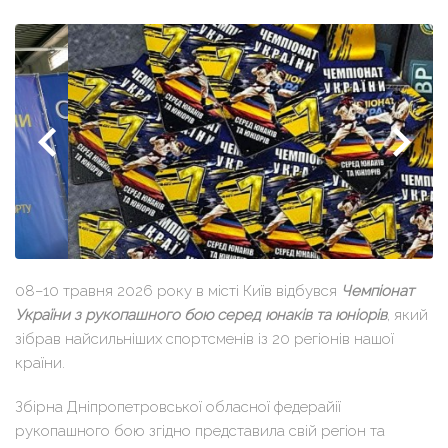
08–10 травня 2026 року в місті Київ відбувся
Чемпіонат
України з рукопашного бою серед юнаків та юніорів
, який
зібрав найсильніших спортсменів із 20 регіонів нашої
країни.
Збірна Дніпропетровської обласної федерайії
рукопашного бою згідно представила свій регіон та