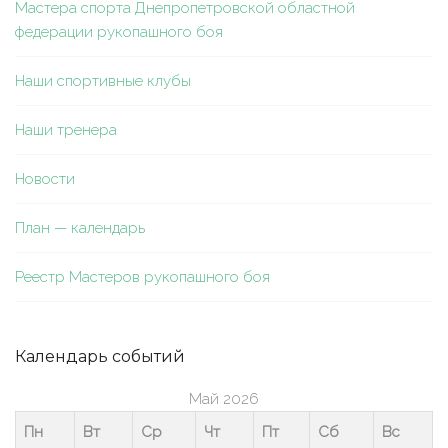
Мастера спорта Днепропетровской областной
федерации рукопашного боя
Наши спортивные клубы
Наши тренера
Новости
План — календарь
Реестр Мастеров рукопашного боя
Календарь событий
Май 2026
Пн
Вт
Ср
Чт
Пт
Сб
Вс