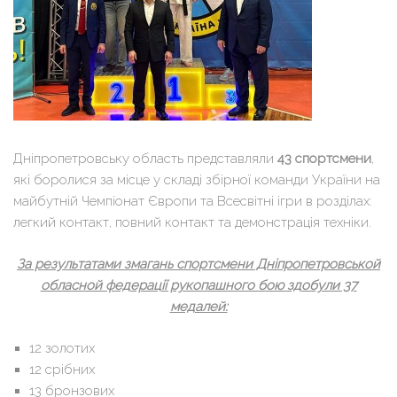
Дніпропетровську область представляли
43 спортсмени
,
які боролися за місце у складі збірної команди України на
майбутній Чемпіонат Європи та Всесвітні ігри в розділах:
легкий контакт, повний контакт та демонстрація техніки.
За результатами змагань спортсмени Дніпропетровськой
обласной федерації рукопашного бою здобули 37
медалей:
12 золотих
12 срібних
13 бронзових