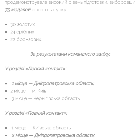
продемонструвала високий рівень підготовки, виборовши
75 медалей
різного ґатунку:
30 золотих
24 срібних
22 бронзових.
За результатами командного заліку:
У розділі «Легкий контакт»:
1 місце — Дніпропетровська область;
2 місце — м. Київ;
3 місце — Чернігівська область.
У розділі «Повний контакт»:
1 місце — Київська область;
2 місце — Дніпропетровська область;