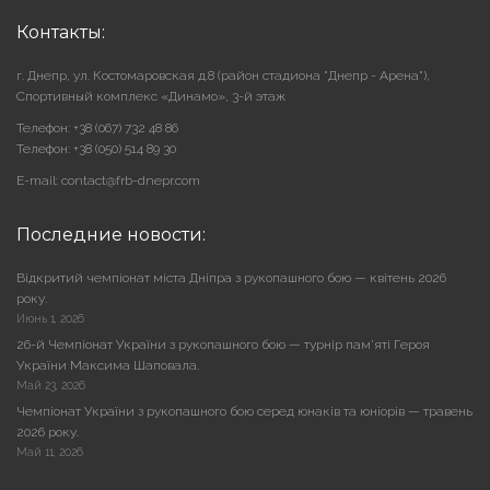
Контакты:
г. Днепр, ул. Костомаровская д.8 (район стадиона "Днепр - Арена"),
Cпортивный комплекс «Динамо», 3-й этаж
Телефон: +38 (067) 732 48 86
Телефон: +38 (050) 514 89 30
E-mail: contact@frb-dnepr.com
Последние новости:
Відкритий чемпіонат міста Дніпра з рукопашного бою — квітень 2026
року.
Июнь 1, 2026
26-й Чемпіонат України з рукопашного бою — турнір пам’яті Героя
України Максима Шаповала.
Май 23, 2026
Чемпіонат України з рукопашного бою серед юнаків та юніорів — травень
2026 року.
Май 11, 2026