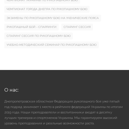
ЧЕМПИОНАТ УКРАИНЫ ПО РУКОПАШНОМУ БОЮ
ЧЕМПИОНАТ ГОРОДА ДНЕПРА ПО РУКОПАШНОМУ БОЮ
ЭКЗАМЕНЫ ПО РУКОПАШНОМУ БОЮ НА УЧЕНИЧЕСКИЕ ПОЯСА
РУКОПАШНЫЙ БОЙ - СПАРРИНГИ
СПАРИНГ СЕССИЯ
СПАРИНГ СЕССИЯ ПО РУКОПАШНОМУ БОЮ
УЧЕБНО-МЕТОДИЧЕСКИЙ СЕМИНАР ПО РУКОПАШНОМУ БОЮ
О нас:
Днепропетровская областная Федерация рукопашного боя уже пятый
год подряд занимает 1 место в рейтинге федераций Украины по итогам
2019 года. Наши преподаватели и воспитанники входят в десятку
лучших тренеров и спортсменов Украины. Мы гарантируем высокий
уровень преподавания и реальные возможности роста.