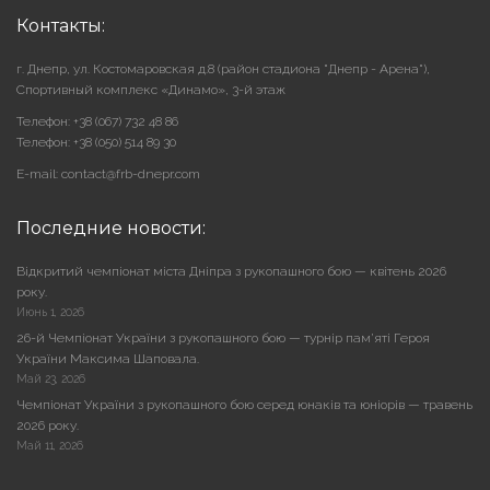
Контакты:
г. Днепр, ул. Костомаровская д.8 (район стадиона "Днепр - Арена"),
Cпортивный комплекс «Динамо», 3-й этаж
Телефон: +38 (067) 732 48 86
Телефон: +38 (050) 514 89 30
E-mail: contact@frb-dnepr.com
Последние новости:
Відкритий чемпіонат міста Дніпра з рукопашного бою — квітень 2026
року.
Июнь 1, 2026
26-й Чемпіонат України з рукопашного бою — турнір пам’яті Героя
України Максима Шаповала.
Май 23, 2026
Чемпіонат України з рукопашного бою серед юнаків та юніорів — травень
2026 року.
Май 11, 2026