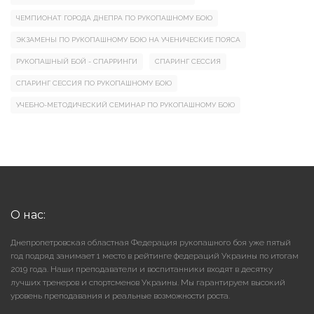
ЧЕМПИОНАТ ГОРОДА ДНЕПРА ПО РУКОПАШНОМУ БОЮ
ЭКЗАМЕНЫ ПО РУКОПАШНОМУ БОЮ НА УЧЕНИЧЕСКИЕ ПОЯСА
РУКОПАШНЫЙ БОЙ - СПАРРИНГИ
СПАРИНГ СЕССИЯ
СПАРИНГ СЕССИЯ ПО РУКОПАШНОМУ БОЮ
УЧЕБНО-МЕТОДИЧЕСКИЙ СЕМИНАР ПО РУКОПАШНОМУ БОЮ
О нас:
Днепропетровская областная Федерация рукопашного боя уже пятый
год подряд занимает 1 место в рейтинге федераций Украины по итогам
2019 года. Наши преподаватели и воспитанники входят в десятку
лучших тренеров и спортсменов Украины. Мы гарантируем высокий
уровень преподавания и реальные возможности роста.