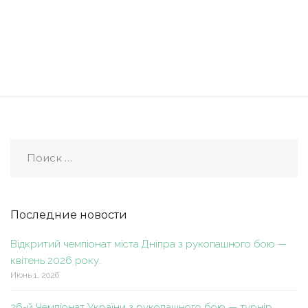
Последние новости
Відкритий чемпіонат міста Дніпра з рукопашного бою —
квітень 2026 року.
Июнь 1, 2026
26-й Чемпіонат України з рукопашного бою — турнір