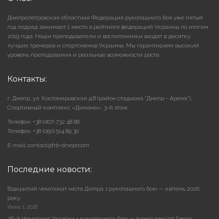
Днепропетровская областная Федерация рукопашного боя уже пятый
год подряд занимает 1 место в рейтинге федераций Украины по итогам
2019 года. Наши преподаватели и воспитанники входят в десятку
лучших тренеров и спортсменов Украины. Мы гарантируем высокий
уровень преподавания и реальные возможности роста.
Контакты:
г. Днепр, ул. Костомаровская д.8 (район стадиона "Днепр - Арена"),
Cпортивный комплекс «Динамо», 3-й этаж
Телефон: +38 (067) 732 48 86
Телефон: +38 (050) 514 89 30
E-mail: contact@frb-dnepr.com
Последние новости:
Відкритий чемпіонат міста Дніпра з рукопашного бою — квітень 2026
року.
Июнь 1, 2026
26-й Чемпіонат України з рукопашного бою — турнір пам’яті Героя