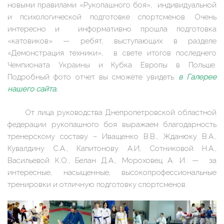
новыми правилами «Рукопашного боя», индивидуальной
и психологической подготовке спортсменов. Очень
интересно и информативно прошла подготовка
«катовиков» — ребят, выступающих в разделе
«Демонстрация техники», в свете итогов последнего
Чемпионата Украины и Кубка Европы в Польше.
Подробный фото отчет вы сможете увидеть
в Галерее
нашего сайта.
От лица руководства Днепропетровской областной
федерации рукопашного боя выражаем благодарность
тренерскому составу – Иващенко В.В., Жданюку В.А.,
Кувалдину С.А., Капитонову А.И, Сотниковой Н.А.,
Васильевой К.О., Белан Д.А., Мороховец А. И. — за
интересные, насыщенные, высокопрофессиональные
тренировки и отличную подготовку спортсменов.