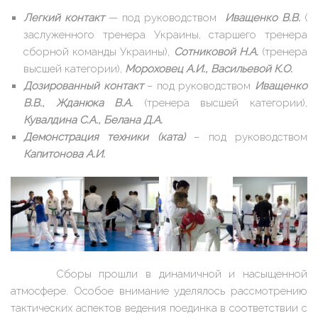
Легкий контакт
— под руководством
Иващенко В.В.
(
заслуженного тренера Украины, старшего тренера
сборной команды Украины),
Сотниковой Н.А.
(тренера
высшей категории),
Мороховец А.И., Васильевой К.О.
Дозированный контакт
– под руководством
Иващенко
В.В., Жданюка В.А.
(тренера высшей категории),
Кувалдина С.А., Белана Д.А.
Демонстрация техники (ката)
– под руководством
Капитонова А.И.
Сборы прошли в динамичной и насыщенной
атмосфере. Особое внимание уделялось рассмотрению
тактических аспектов ведения поединка в соответствии с