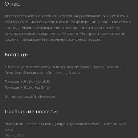
О нас:
Днепропетровская областная Федерация рукопашного боя уже пятый
год подряд занимает 1 место в рейтинге федераций Украины по итогам
2019 года. Наши преподаватели и воспитанники входят в десятку
лучших тренеров и спортсменов Украины. Мы гарантируем высокий
уровень преподавания и реальные возможности роста.
Контакты:
г. Днепр, ул. Костомаровская д.8 (район стадиона "Днепр - Арена"),
Cпортивный комплекс «Динамо», 3-й этаж
Телефон: +38 (067) 732 48 86
Телефон: +38 (050) 514 89 30
E-mail: contact@frb-dnepr.com
Последние новости:
Відкритий чемпіонат міста Дніпра з рукопашного бою — квітень 2026
року.
Июнь 1, 2026