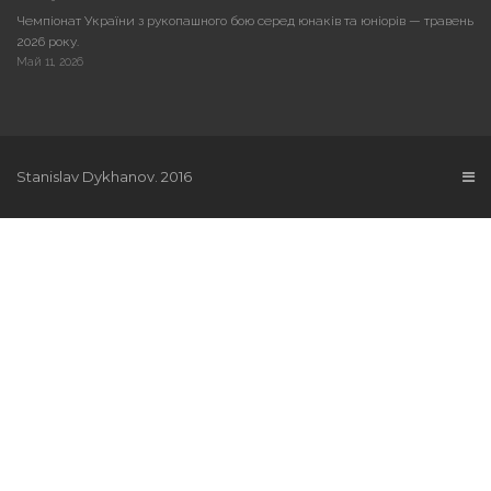
Чемпіонат України з рукопашного бою серед юнаків та юніорів — травень
2026 року.
Май 11, 2026
Stanislav Dykhanov. 2016