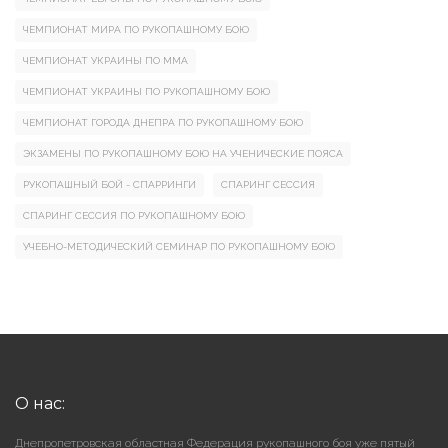
ЧЕМПИОНАТ МИРА ПО РУКОПАШНОМУ БОЮ
ЧЕМПИОНАТ УКРАИНЫ ПО ММА
ЧЕМПИОНАТ УКРАИНЫ ПО РУКОПАШНОМУ БОЮ
ЧЕМПИОНАТ ГОРОДА ДНЕПРА ПО РУКОПАШНОМУ БОЮ
ЭКЗАМЕНЫ ПО РУКОПАШНОМУ БОЮ НА УЧЕНИЧЕСКИЕ ПОЯСА
РУКОПАШНЫЙ БОЙ - СПАРРИНГИ
СПАРИНГ СЕССИЯ
СПАРИНГ СЕССИЯ ПО РУКОПАШНОМУ БОЮ
УЧЕБНО-МЕТОДИЧЕСКИЙ СЕМИНАР ПО РУКОПАШНОМУ БОЮ
О нас:
Днепропетровская областная Федерация рукопашного боя уже пятый