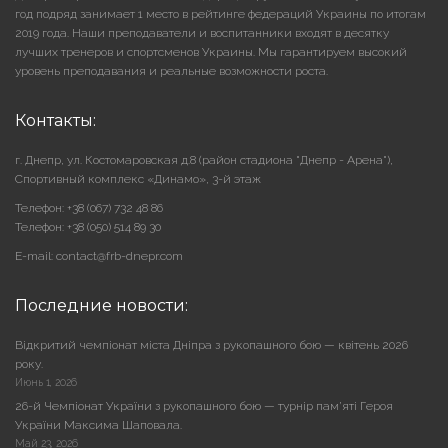
год подряд занимает 1 место в рейтинге федераций Украины по итогам
2019 года. Наши преподаватели и воспитанники входят в десятку
лучших тренеров и спортсменов Украины. Мы гарантируем высокий
уровень преподавания и реальные возможности роста.
Контакты:
г. Днепр, ул. Костомаровская д.8 (район стадиона "Днепр - Арена"),
Cпортивный комплекс «Динамо», 3-й этаж
Телефон: +38 (067) 732 48 86
Телефон: +38 (050) 514 89 30
E-mail: contact@frb-dnepr.com
Последние новости:
Відкритий чемпіонат міста Дніпра з рукопашного бою — квітень 2026
року.
Июнь 1, 2026
26-й Чемпіонат України з рукопашного бою — турнір пам’яті Героя
України Максима Шаповала.
Май 23, 2026