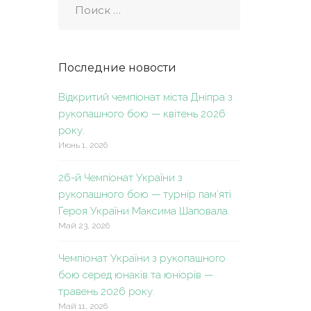
Последние новости
Відкритий чемпіонат міста Дніпра з
рукопашного бою — квітень 2026
року.
Июнь 1, 2026
26-й Чемпіонат України з
рукопашного бою — турнір пам’яті
Героя України Максима Шаповала.
Май 23, 2026
Чемпіонат України з рукопашного
бою серед юнаків та юніорів —
травень 2026 року.
Май 11, 2026