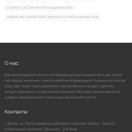
СПАРИНГ СЕССИЯ ПО РУКОПАШНОМУ БОЮ
УЧЕБНО-МЕТОДИЧЕСКИЙ СЕМИНАР ПО РУКОПАШНОМУ БОЮ
О нас:
Днепропетровская областная Федерация рукопашного боя уже пятый
год подряд занимает 1 место в рейтинге федераций Украины по итогам
2019 года. Наши преподаватели и воспитанники входят в десятку
лучших тренеров и спортсменов Украины. Мы гарантируем высокий
уровень преподавания и реальные возможности роста.
Контакты:
г. Днепр, ул. Костомаровская д.8 (район стадиона "Днепр - Арена"),
Cпортивный комплекс «Динамо», 3-й этаж