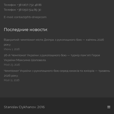
Телефон: +38 (067) 732 48 86
Телефон: +38 (050) 514 89 30
E-mail: contact@frb-dnepr.com
Последние новости:
Відкритий чемпіонат міста Дніпра з рукопашного бою — квітень 2026
року.
Июнь 1, 2026
26-й Чемпіонат України з рукопашного бою — турнір пам’яті Героя
України Максима Шаповала.
Май 23, 2026
Чемпіонат України з рукопашного бою серед юнаків та юніорів — травень
2026 року.
Май 11, 2026
Stanislav Dykhanov. 2016