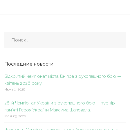
Последние новости
Відкритий чемпіонат міста Дніпра з рукопашного бою —
квітень 2026 року.
Июнь 1, 2026
26-й Чемпіонат України з рукопашного бою — турнір
пам’яті Героя України Максима Шаповала.
Май 23, 2026
Чемпіонат України з рукопашного бою серед юнаків та