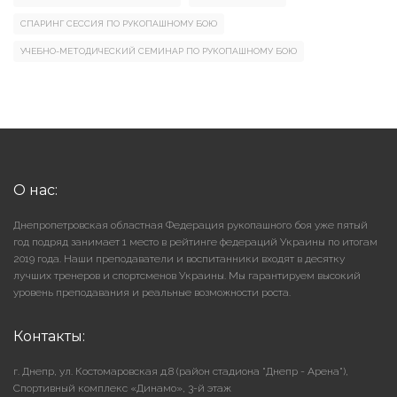
СПАРИНГ СЕССИЯ ПО РУКОПАШНОМУ БОЮ
УЧЕБНО-МЕТОДИЧЕСКИЙ СЕМИНАР ПО РУКОПАШНОМУ БОЮ
О нас:
Днепропетровская областная Федерация рукопашного боя уже пятый
год подряд занимает 1 место в рейтинге федераций Украины по итогам
2019 года. Наши преподаватели и воспитанники входят в десятку
лучших тренеров и спортсменов Украины. Мы гарантируем высокий
уровень преподавания и реальные возможности роста.
Контакты:
г. Днепр, ул. Костомаровская д.8 (район стадиона "Днепр - Арена"),
Cпортивный комплекс «Динамо», 3-й этаж