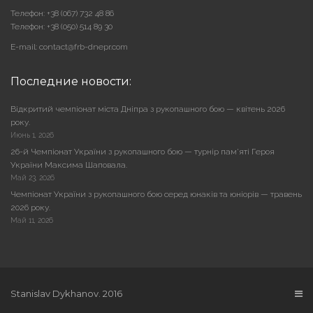
Телефон: +38 (067) 732 48 86
Телефон: +38 (050) 514 89 30
E-mail: contact@frb-dnepr.com
Последние новости:
Відкритий чемпіонат міста Дніпра з рукопашного бою — квітень 2026
року.
Июнь 1, 2026
26-й Чемпіонат України з рукопашного бою — турнір пам’яті Героя
України Максима Шаповала.
Май 23, 2026
Чемпіонат України з рукопашного бою серед юнаків та юніорів — травень
2026 року.
Май 11, 2026
Stanislav Dykhanov. 2016