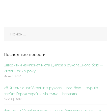
Последние новости
Відкритий чемпіонат міста Дніпра з рукопашного бою —
квітень 2026 року.
Июнь 1, 2026
26-й Чемпіонат України з рукопашного бою — турнір
пам’яті Героя України Максима Шаповала.
Май 23, 2026
Чемпіонат України з рукопашного бою серед юнаків та