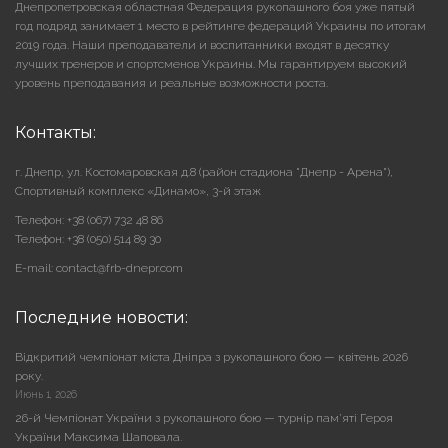
Днепропетровская областная Федерация рукопашного боя уже пятый
год подряд занимает 1 место в рейтинге федераций Украины по итогам
2019 года. Наши преподаватели и воспитанники входят в десятку
лучших тренеров и спортсменов Украины. Мы гарантируем высокий
уровень преподавания и реальные возможности роста.
Контакты:
г. Днепр, ул. Костомаровская д.8 (район стадиона "Днепр - Арена"),
Cпортивный комплекс «Динамо», 3-й этаж
Телефон: +38 (067) 732 48 86
Телефон: +38 (050) 514 89 30
E-mail: contact@frb-dnepr.com
Последние новости:
Відкритий чемпіонат міста Дніпра з рукопашного бою — квітень 2026
року.
Июнь 1, 2026
26-й Чемпіонат України з рукопашного бою — турнір пам’яті Героя
України Максима Шаповала.