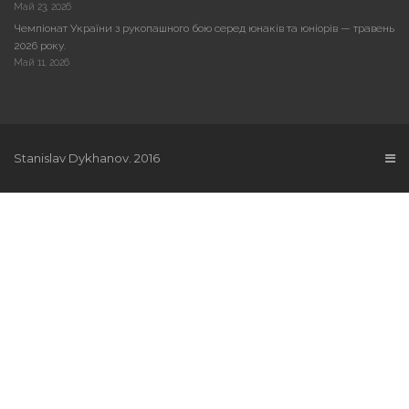
Май 23, 2026
Чемпіонат України з рукопашного бою серед юнаків та юніорів — травень
2026 року.
Май 11, 2026
Stanislav Dykhanov. 2016