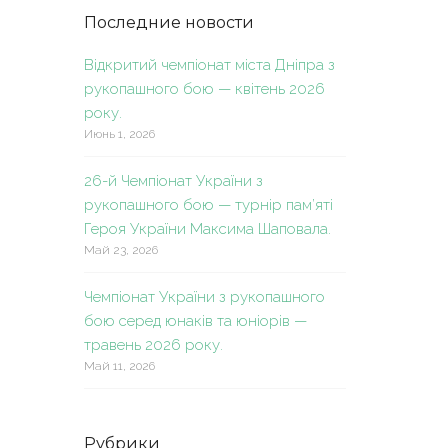
Последние новости
Відкритий чемпіонат міста Дніпра з
рукопашного бою — квітень 2026
року.
Июнь 1, 2026
26-й Чемпіонат України з
рукопашного бою — турнір пам’яті
Героя України Максима Шаповала.
Май 23, 2026
Чемпіонат України з рукопашного
бою серед юнаків та юніорів —
травень 2026 року.
Май 11, 2026
Рубрики