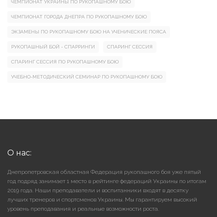
ЧЕМПИОНАТ УКРАИНЫ ПО РУКОПАШНОМУ БОЮ
ЧЕМПИОНАТ ГОРОДА ДНЕПРА ПО РУКОПАШНОМУ БОЮ
ЭКЗАМЕНЫ ПО РУКОПАШНОМУ БОЮ НА УЧЕНИЧЕСКИЕ ПОЯСА
РУКОПАШНЫЙ БОЙ - СПАРРИНГИ
СПАРИНГ СЕССИЯ
СПАРИНГ СЕССИЯ ПО РУКОПАШНОМУ БОЮ
УЧЕБНО-МЕТОДИЧЕСКИЙ СЕМИНАР ПО РУКОПАШНОМУ БОЮ
О нас:
Днепропетровская областная Федерация рукопашного боя уже пятый
год подряд занимает 1 место в рейтинге федераций Украины по итогам
2019 года. Наши преподаватели и воспитанники входят в десятку
лучших тренеров и спортсменов Украины. Мы гарантируем высокий
уровень преподавания и реальные возможности роста.