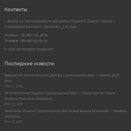
Контакты:
г. Днепр, ул. Костомаровская д.8 (район стадиона "Днепр - Арена"),
Cпортивный комплекс «Динамо», 3-й этаж
Телефон: +38 (067) 732 48 86
Телефон: +38 (050) 514 89 30
E-mail: contact@frb-dnepr.com
Последние новости:
Відкритий чемпіонат міста Дніпра з рукопашного бою — квітень 2026
року.
Июнь 1, 2026
26-й Чемпіонат України з рукопашного бою — турнір пам’яті Героя
України Максима Шаповала.
Май 23, 2026
Чемпіонат України з рукопашного бою серед юнаків та юніорів — травень
2026 року.
Май 11, 2026