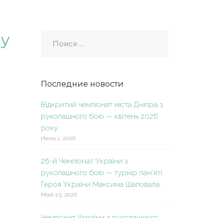
му
Последние новости
Відкритий чемпіонат міста Дніпра з
рукопашного бою — квітень 2026
року.
Июнь 1, 2026
26-й Чемпіонат України з
рукопашного бою — турнір пам’яті
Героя України Максима Шаповала.
Май 23, 2026
Чемпіонат України з рукопашного