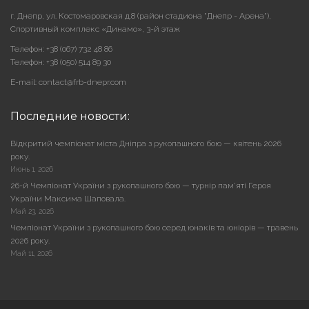
г. Днепр, ул. Костомаровская д.8 (район стадиона "Днепр - Арена"),
Cпортивный комплекс «Динамо», 3-й этаж
Телефон: +38 (067) 732 48 86
Телефон: +38 (050) 514 89 30
E-mail: contact@frb-dnepr.com
Последние новости:
Відкритий чемпіонат міста Дніпра з рукопашного бою — квітень 2026
року.
Июнь 1, 2026
26-й Чемпіонат України з рукопашного бою — турнір пам’яті Героя
України Максима Шаповала.
Май 23, 2026
Чемпіонат України з рукопашного бою серед юнаків та юніорів — травень
2026 року.
Май 11, 2026