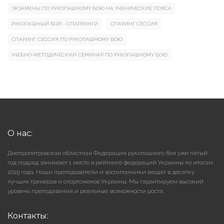
ЭКЗАМЕНЫ ПО РУКОПАШНОМУ БОЮ НА УЧЕНИЧЕСКИЕ ПОЯСА
РУКОПАШНЫЙ БОЙ - СПАРРИНГИ
СПАРИНГ СЕССИЯ
СПАРИНГ СЕССИЯ ПО РУКОПАШНОМУ БОЮ
УЧЕБНО-МЕТОДИЧЕСКИЙ СЕМИНАР ПО РУКОПАШНОМУ БОЮ
О нас:
Днепропетровская областная Федерация рукопашного боя уже пятый
год подряд занимает 1 место в рейтинге федераций Украины по итогам
2019 года. Наши преподаватели и воспитанники входят в десятку
лучших тренеров и спортсменов Украины. Мы гарантируем высокий
уровень преподавания и реальные возможности роста.
Контакты: