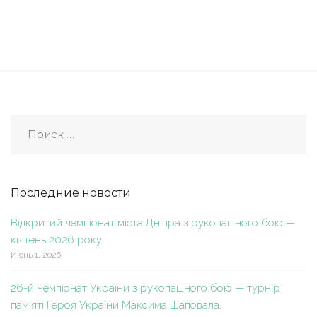
Последние новости
Відкритий чемпіонат міста Дніпра з рукопашного бою —
квітень 2026 року.
Июнь 1, 2026
26-й Чемпіонат України з рукопашного бою — турнір
пам’яті Героя України Максима Шаповала.