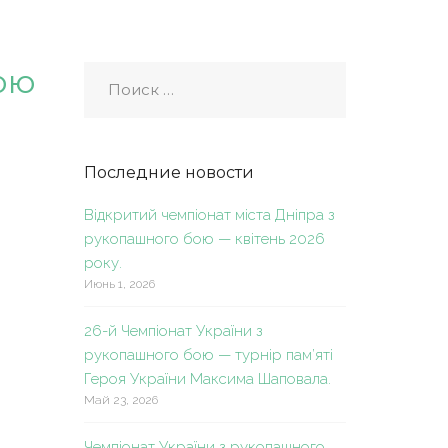
ою
Последние новости
Відкритий чемпіонат міста Дніпра з
рукопашного бою — квітень 2026
року.
Июнь 1, 2026
26-й Чемпіонат України з
рукопашного бою — турнір пам’яті
Героя України Максима Шаповала.
Май 23, 2026
Чемпіонат України з рукопашного