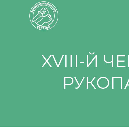
XVIII-Й 
РУКОП