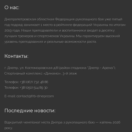
О нас:
Днепропетровская областная Федерация рукопашного боя уже пятый
год подряд занимает 1 место в рейтинге федераций Украины по итогам
2019 года. Наши преподаватели и воспитанники входят в десятку
лучших тренеров и спортсменов Украины. Мы гарантируем высокий
уровень преподавания и реальные возможности роста.
Контакты:
г. Днепр, ул. Костомаровская д.8 (район стадиона "Днепр - Арена"),
Cпортивный комплекс «Динамо», 3-й этаж
Телефон: +38 (067) 732 48 86
Телефон: +38 (050) 514 89 30
E-mail: contact@frb-dnepr.com
Последние новости:
Відкритий чемпіонат міста Дніпра з рукопашного бою — квітень 2026
року.