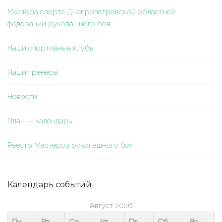
Мастера спорта Днепропетровской областной
федерации рукопашного боя
Наши спортивные клубы
Наши тренера
Новости
План — календарь
Реестр Мастеров рукопашного боя
Календарь событий
Август 2026
Пн
Вт
Ср
Чт
Пт
Сб
Вс