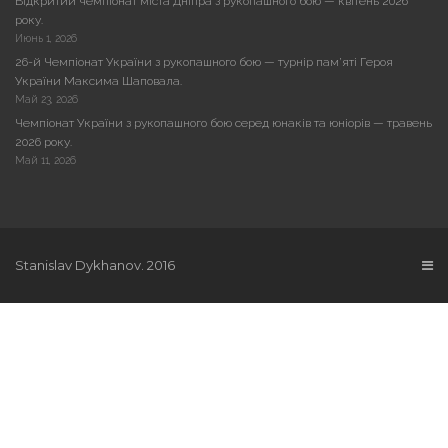
Відкритий чемпіонат міста Дніпра з рукопашного бою — квітень 2026
року.
Июнь 1, 2026
26-й Чемпіонат України з рукопашного бою — турнір пам’яті Героя
України Максима Шаповала.
Май 23, 2026
Чемпіонат України з рукопашного бою серед юнаків та юніорів — травень
2026 року.
Май 11, 2026
Stanislav Dykhanov. 2016