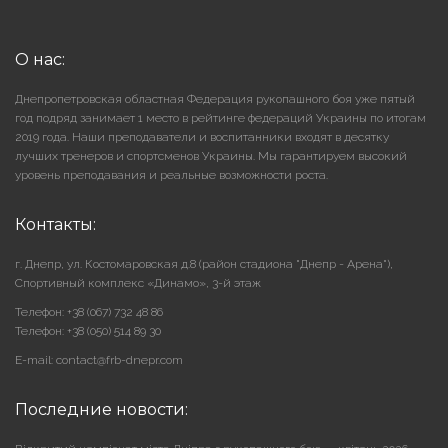
О нас:
Днепропетровская областная Федерация рукопашного боя уже пятый
год подряд занимает 1 место в рейтинге федераций Украины по итогам
2019 года. Наши преподаватели и воспитанники входят в десятку
лучших тренеров и спортсменов Украины. Мы гарантируем высокий
уровень преподавания и реальные возможности роста.
Контакты:
г. Днепр, ул. Костомаровская д.8 (район стадиона "Днепр - Арена"),
Cпортивный комплекс «Динамо», 3-й этаж
Телефон: +38 (067) 732 48 86
Телефон: +38 (050) 514 89 30
E-mail: contact@frb-dnepr.com
Последние новости: