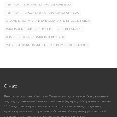
ЧЕМПИОНАТ УКРАИНЫ ПО РУКОПАШНОМУ БОЮ
ЧЕМПИОНАТ ГОРОДА ДНЕПРА ПО РУКОПАШНОМУ БОЮ
ЭКЗАМЕНЫ ПО РУКОПАШНОМУ БОЮ НА УЧЕНИЧЕСКИЕ ПОЯСА
РУКОПАШНЫЙ БОЙ - СПАРРИНГИ
СПАРИНГ СЕССИЯ
СПАРИНГ СЕССИЯ ПО РУКОПАШНОМУ БОЮ
УЧЕБНО-МЕТОДИЧЕСКИЙ СЕМИНАР ПО РУКОПАШНОМУ БОЮ
О нас:
Днепропетровская областная Федерация рукопашного боя уже пятый
год подряд занимает 1 место в рейтинге федераций Украины по итогам
2019 года. Наши преподаватели и воспитанники входят в десятку
лучших тренеров и спортсменов Украины. Мы гарантируем высокий
уровень преподавания и реальные возможности роста.