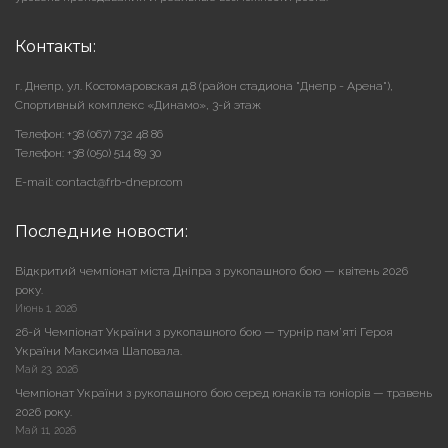
Контакты:
г. Днепр, ул. Костомаровская д.8 (район стадиона "Днепр - Арена"),
Cпортивный комплекс «Динамо», 3-й этаж
Телефон: +38 (067) 732 48 86
Телефон: +38 (050) 514 89 30
E-mail: contact@frb-dnepr.com
Последние новости:
Відкритий чемпіонат міста Дніпра з рукопашного бою — квітень 2026
року.
Июнь 1, 2026
26-й Чемпіонат України з рукопашного бою — турнір пам’яті Героя
України Максима Шаповала.
Май 23, 2026
Чемпіонат України з рукопашного бою серед юнаків та юніорів — травень
2026 року.
Май 11, 2026