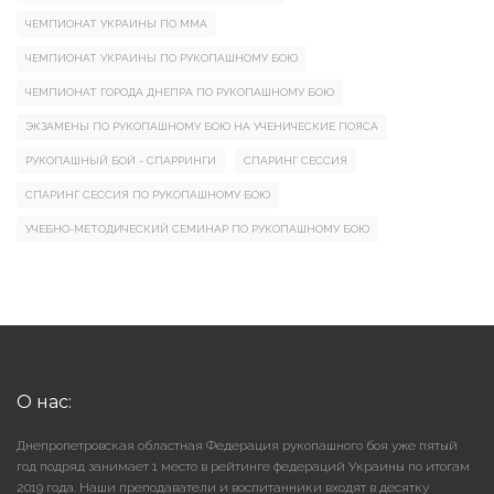
ЧЕМПИОНАТ УКРАИНЫ ПО ММА
ЧЕМПИОНАТ УКРАИНЫ ПО РУКОПАШНОМУ БОЮ
ЧЕМПИОНАТ ГОРОДА ДНЕПРА ПО РУКОПАШНОМУ БОЮ
ЭКЗАМЕНЫ ПО РУКОПАШНОМУ БОЮ НА УЧЕНИЧЕСКИЕ ПОЯСА
РУКОПАШНЫЙ БОЙ - СПАРРИНГИ
СПАРИНГ СЕССИЯ
СПАРИНГ СЕССИЯ ПО РУКОПАШНОМУ БОЮ
УЧЕБНО-МЕТОДИЧЕСКИЙ СЕМИНАР ПО РУКОПАШНОМУ БОЮ
О нас:
Днепропетровская областная Федерация рукопашного боя уже пятый
год подряд занимает 1 место в рейтинге федераций Украины по итогам
2019 года. Наши преподаватели и воспитанники входят в десятку