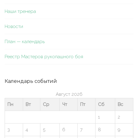
Наши тренера
Новости
План — календарь
Реестр Мастеров рукопашного боя
Календарь событий
Август 2026
Пн
Вт
Ср
Чт
Пт
Сб
Вс
1
2
3
4
5
6
7
8
9