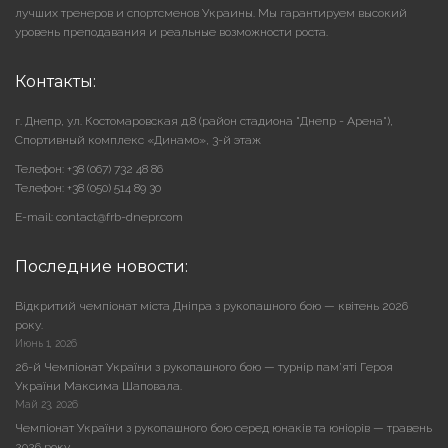
лучших тренеров и спортсменов Украины. Мы гарантируем высокий
уровень преподавания и реальные возможности роста.
Контакты:
г. Днепр, ул. Костомаровская д.8 (район стадиона "Днепр - Арена"),
Cпортивный комплекс «Динамо», 3-й этаж
Телефон: +38 (067) 732 48 86
Телефон: +38 (050) 514 89 30
E-mail: contact@frb-dnepr.com
Последние новости:
Відкритий чемпіонат міста Дніпра з рукопашного бою — квітень 2026
року.
Июнь 1, 2026
26-й Чемпіонат України з рукопашного бою — турнір пам’яті Героя
України Максима Шаповала.
Май 23, 2026
Чемпіонат України з рукопашного бою серед юнаків та юніорів — травень
2026 року.