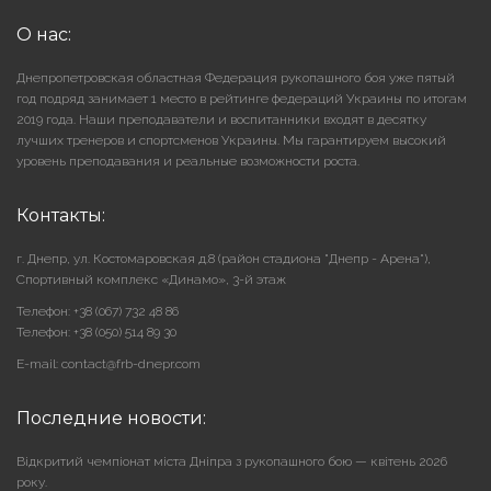
О нас:
Днепропетровская областная Федерация рукопашного боя уже пятый
год подряд занимает 1 место в рейтинге федераций Украины по итогам
2019 года. Наши преподаватели и воспитанники входят в десятку
лучших тренеров и спортсменов Украины. Мы гарантируем высокий
уровень преподавания и реальные возможности роста.
Контакты:
г. Днепр, ул. Костомаровская д.8 (район стадиона "Днепр - Арена"),
Cпортивный комплекс «Динамо», 3-й этаж
Телефон: +38 (067) 732 48 86
Телефон: +38 (050) 514 89 30
E-mail: contact@frb-dnepr.com
Последние новости:
Відкритий чемпіонат міста Дніпра з рукопашного бою — квітень 2026
року.