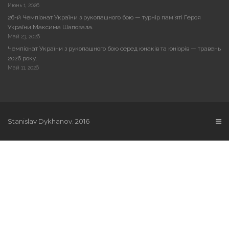
Июнь 1, 2026
26-й Чемпіонат України з рукопашного бою — турнір пам’яті Героя
України Максима Шаповала.
Май 23, 2026
Чемпіонат України з рукопашного бою серед юнаків та юніорів — травень
2026 року.
Май 11, 2026
Stanislav Dykhanov. 2016