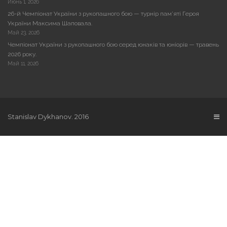
Июнь 1, 2026
26-й Чемпіонат України з рукопашного бою — турнір пам’яті Героя
України Максима Шаповала.
Май 23, 2026
Чемпіонат України з рукопашного бою серед юнаків та юніорів — травень
2026 року.
Май 11, 2026
Stanislav Dykhanov. 2016