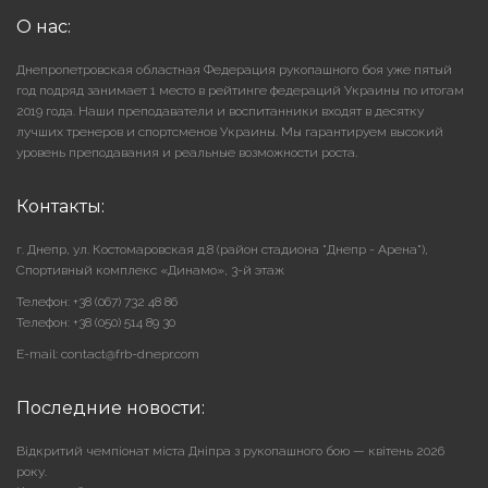
О нас:
Днепропетровская областная Федерация рукопашного боя уже пятый
год подряд занимает 1 место в рейтинге федераций Украины по итогам
2019 года. Наши преподаватели и воспитанники входят в десятку
лучших тренеров и спортсменов Украины. Мы гарантируем высокий
уровень преподавания и реальные возможности роста.
Контакты:
г. Днепр, ул. Костомаровская д.8 (район стадиона "Днепр - Арена"),
Cпортивный комплекс «Динамо», 3-й этаж
Телефон: +38 (067) 732 48 86
Телефон: +38 (050) 514 89 30
E-mail: contact@frb-dnepr.com
Последние новости:
Відкритий чемпіонат міста Дніпра з рукопашного бою — квітень 2026
року.