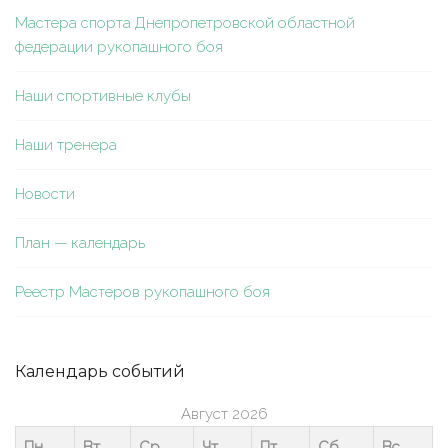
Мастера спорта Днепропетровской областной
федерации рукопашного боя
Наши спортивные клубы
Наши тренера
Новости
План — календарь
Реестр Мастеров рукопашного боя
Календарь событий
Август 2026
Пн
Вт
Ср
Чт
Пт
Сб
Вс