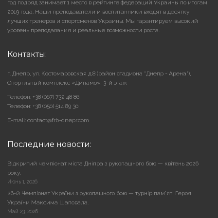
год подряд занимает 1 место в рейтинге федераций Украины по итогам
2019 года. Наши преподаватели и воспитанники входят в десятку
лучших тренеров и спортсменов Украины. Мы гарантируем высокий
уровень преподавания и реальные возможности роста.
Контакты:
г. Днепр, ул. Костомаровская д.8 (район стадиона "Днепр - Арена"),
Cпортивный комплекс «Динамо», 3-й этаж
Телефон: +38 (067) 732 48 86
Телефон: +38 (050) 514 89 30
E-mail: contact@frb-dnepr.com
Последние новости:
Відкритий чемпіонат міста Дніпра з рукопашного бою — квітень 2026
року.
Июнь 1, 2026
26-й Чемпіонат України з рукопашного бою — турнір пам’яті Героя
України Максима Шаповала.
Май 23, 2026