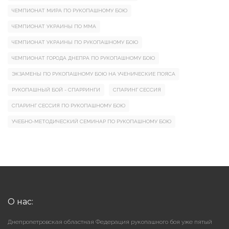
ЧЕМПИОНАТ МИРА ПО РУКОПАШНОМУ БОЮ
ЧЕМПИОНАТ УКРАИНЫ ПО ММА
ЧЕМПИОНАТ УКРАИНЫ ПО РУКОПАШНОМУ БОЮ
ЧЕМПИОНАТ ГОРОДА ДНЕПРА ПО РУКОПАШНОМУ БОЮ
ЭКЗАМЕНЫ ПО РУКОПАШНОМУ БОЮ НА УЧЕНИЧЕСКИЕ ПОЯСА
РУКОПАШНЫЙ БОЙ - СПАРРИНГИ
СПАРИНГ СЕССИЯ
СПАРИНГ СЕССИЯ ПО РУКОПАШНОМУ БОЮ
УЧЕБНО-МЕТОДИЧЕСКИЙ СЕМИНАР ПО РУКОПАШНОМУ БОЮ
О нас:
Днепропетровская областная Федерация рукопашного боя уже пятый