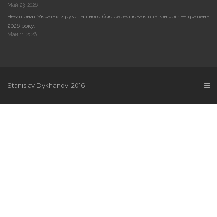
Май 23, 2026
Чемпіонат України з рукопашного бою серед юнаків та юніорів — травень
2026 року.
Май 11, 2026
Stanislav Dykhanov. 2016