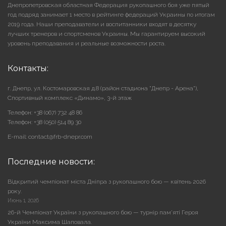
Днепропетровская областная Федерация рукопашного боя уже пятый
год подряд занимает 1 место в рейтинге федераций Украины по итогам
2019 года. Наши преподаватели и воспитанники входят в десятку
лучших тренеров и спортсменов Украины. Мы гарантируем высокий
уровень преподавания и реальные возможности роста.
Контакты:
г. Днепр, ул. Костомаровская д.8 (район стадиона "Днепр - Арена"),
Cпортивный комплекс «Динамо», 3-й этаж
Телефон: +38 (067) 732 48 86
Телефон: +38 (050) 514 89 30
E-mail: contact@frb-dnepr.com
Последние новости:
Відкритий чемпіонат міста Дніпра з рукопашного бою — квітень 2026
року.
Июнь 1, 2026
26-й Чемпіонат України з рукопашного бою — турнір пам’яті Героя
України Максима Шаповала.