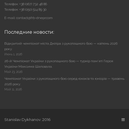
Телефон: +38 (067) 732 48 86
Телефон: +38 (050) 514 89 30
E-mail: contact@frb-dnepr.com
Последние новости:
Відкритий чемпіонат міста Дніпра з рукопашного бою — квітень 2026
року.
Июнь 1, 2026
26-й Чемпіонат України з рукопашного бою — турнір пам’яті Героя
України Максима Шаповала.
Май 23, 2026
Чемпіонат України з рукопашного бою серед юнаків та юніорів — травень
2026 року.
Май 11, 2026
Stanislav Dykhanov. 2016