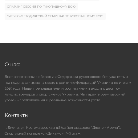
СПАРИНГ СЕССИЯ ПО РУКОПАШНОМУ БОЮ
УЧЕБНО-МЕТОДИЧЕСКИЙ СЕМИНАР ПО РУКОПАШНОМУ БОЮ
О нас:
Днепропетровская областная Федерация рукопашного боя уже пятый
год подряд занимает 1 место в рейтинге федераций Украины по итогам
2019 года. Наши преподаватели и воспитанники входят в десятку
лучших тренеров и спортсменов Украины. Мы гарантируем высокий
уровень преподавания и реальные возможности роста.
Контакты:
г. Днепр, ул. Костомаровская д.8 (район стадиона "Днепр - Арена"),
Cпортивный комплекс «Динамо», 3-й этаж