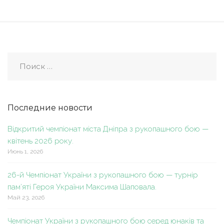
Последние новости
Відкритий чемпіонат міста Дніпра з рукопашного бою —
квітень 2026 року.
Июнь 1, 2026
26-й Чемпіонат України з рукопашного бою — турнір
пам’яті Героя України Максима Шаповала.
Май 23, 2026
Чемпіонат України з рукопашного бою серед юнаків та