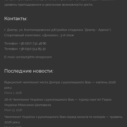
уровень преподавания и реальные возможности роста.
Контакты:
г. Днепр, ул. Костомаровская д.8 (район стадиона "Днепр - Арена"),
Cпортивный комплекс «Динамо», 3-й этаж
Телефон: +38 (067) 732 48 86
Телефон: +38 (050) 514 89 30
E-mail: contact@frb-dnepr.com
Последние новости:
Відкритий чемпіонат міста Дніпра з рукопашного бою — квітень 2026
року.
Июнь 1, 2026
26-й Чемпіонат України з рукопашного бою — турнір пам’яті Героя
України Максима Шаповала.
Май 23, 2026
Чемпіонат України з рукопашного бою серед юнаків та юніорів — травень
2026 року.