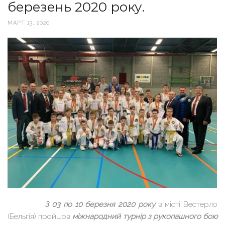
березень 2020 року.
МАРТ 13, 2020
З 03 по 10 березня 2020 року
в місті Вестерло
(Бельгія) пройшов
міжнародний турнір з рукопашного бою