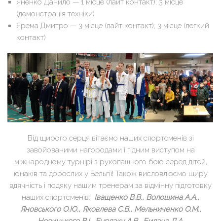
Яненко Данило — 1 місце (лайт контакт); 3 місце
(демонстрація техніки)
Ярема Дмитро — 3 місце (лайт контакт); 3 місце (легкий
контакт)
Від щирого серця вітаємо наших спортсменів зі
завойованими нагородами і гідним виступом на
міжнародному турнірі з рукопашного бою серед дітей,
юнаків та дорослих у Бельгії! Також висловлюємо щиру
вдячність і подяку нашим тренерам за відмінну підготовку
наших спортсменів:
Іващенко В.В., Волошина А.А.,
Яновського О.Ю., Яковлева С.В., Мельниченко О.М.,
Новицького В.І., Бурлаку А.В., Билана Д.А.