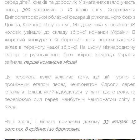
серед дітей, юнаків та дорослих. У змаганнях взяло участь
понад
300
учасників із
10
країн світу. Спортсмени
Дніпропетровської обласної федерації рукопашного бою з
Дніпра, Кривого Рогу та смт. Магдалинівка у кількості 18
чоловік увійшли до складу збірної команди України. В
жорсткій конкурентній боротьбі вони внесли вагомий
вклад в перемогу нашої збірної. На цьому міжнародному
турнірі з рукопашного бою збірна команда України
зайняла
перше командне місце!
Ця перемога дуже важлива тому, що цій Турнір є
проміжним етапом перед чемпіонатом Європи серед
юнаків в Польщі, який відбудеться у квітні цього року, та
перевіркою сил перед майбутнім Чемпіонатом світу в
Києві.
Наші хлопці і дівчата привезли додому
33 медалі: 15
золотих, 8 срібних і 10 бронзових.