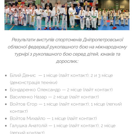
Результати виступів спортсменів Дніпропетровської
обласної федерації рукопашного бою на міжнародному
турнірі з рукопашного бою серед дітей, юнаків та
дорослих.:
Білий Денис — 1 місце (лайт контакт); 2 и 3 місце
(демонстрація техніки)
Бондаренко Олександр — 2 місце (лайт контакт)
Василенко Назар — 2 місце (лайт контакт)
Войтов Єгор — 1 місце (лайт контакт); 1 місце (легкий
контакт)
Войтов Михайло — 1 місце (лайт контакт)
Галушка Анатолій — 1 місце (лайт контакт); 2 місце
(легкий контакт)