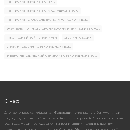
ЧЕМПИОНАТ УКРАИНЫ ПО ММА
ЧЕМПИОНАТ УКРАИНЫ ПО РУКОПАШНОМУ БОЮ
ЧЕМПИОНАТ ГОРОДА ДНЕПРА ПО РУКОПАШНОМУ БОЮ
ЭКЗАМЕНЫ ПО РУКОПАШНОМУ БОЮ НА УЧЕНИЧЕСКИЕ ПОЯСА
РУКОПАШНЫЙ БОЙ - СПАРРИНГИ
СПАРИНГ СЕССИЯ
СПАРИНГ СЕССИЯ ПО РУКОПАШНОМУ БОЮ
УЧЕБНО-МЕТОДИЧЕСКИЙ СЕМИНАР ПО РУКОПАШНОМУ БОЮ
О нас:
Днепропетровская областная Федерация рукопашного боя уже пятый
год подряд занимает 1 место в рейтинге федераций Украины по итогам
2019 года. Наши преподаватели и воспитанники входят в десятку
лучших тренеров и спортсменов Украины. Мы гарантируем высокий