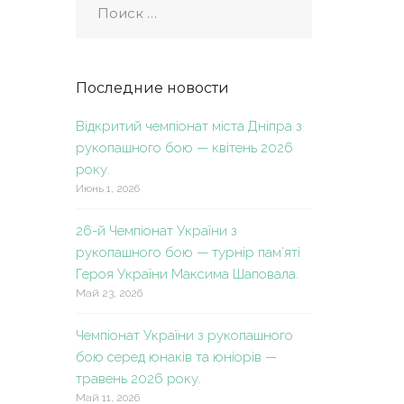
Последние новости
Відкритий чемпіонат міста Дніпра з
рукопашного бою — квітень 2026
року.
Июнь 1, 2026
26-й Чемпіонат України з
рукопашного бою — турнір пам’яті
Героя України Максима Шаповала.
Май 23, 2026
Чемпіонат України з рукопашного
бою серед юнаків та юніорів —
травень 2026 року.
Май 11, 2026