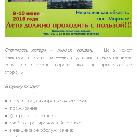
Стоимость лагеря – 4500,00 гривен.
Цена может
меняться в силу изменения условия предоставления
услуг со стороны перевозчика или принимающей
стороны.
В сумму входит:
проезд: туда и обратно автобусом.
проживание;
5 -х разовое питание;
учебно-тренировочный процесс;
медицинское обслуживание;