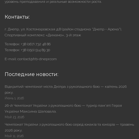
уровень преподавания и реальные возможности роста.
Контакты:
г. Днепр, ул. Костомаровская д.8 (район стадиона "Днепр - Арена"),
Cпортивный комплекс «Динамо», 3-й этаж
Телефон: +38 (067) 732 48 86
Телефон: +38 (050) 514 89 30
E-mail: contact@frb-dnepr.com
Последние новости:
Відкритий чемпіонат міста Дніпра з рукопашного бою — квітень 2026
року.
Июнь 1, 2026
26-й Чемпіонат України з рукопашного бою — турнір пам’яті Героя
України Максима Шаповала.
Май 23, 2026
Чемпіонат України з рукопашного бою серед юнаків та юніорів — травень
2026 року.
Май 11, 2026