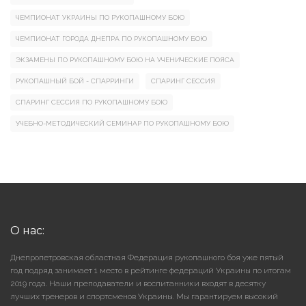
ЧЕМПИОНАТ УКРАИНЫ ПО РУКОПАШНОМУ БОЮ
ЧЕМПИОНАТ ГОРОДА ДНЕПРА ПО РУКОПАШНОМУ БОЮ
ЭКЗАМЕНЫ ПО РУКОПАШНОМУ БОЮ НА УЧЕНИЧЕСКИЕ ПОЯСА
РУКОПАШНЫЙ БОЙ - СПАРРИНГИ
СПАРИНГ СЕССИЯ
СПАРИНГ СЕССИЯ ПО РУКОПАШНОМУ БОЮ
УЧЕБНО-МЕТОДИЧЕСКИЙ СЕМИНАР ПО РУКОПАШНОМУ БОЮ
О нас:
Днепропетровская областная Федерация рукопашного боя уже пятый
год подряд занимает 1 место в рейтинге федераций Украины по итогам
2019 года. Наши преподаватели и воспитанники входят в десятку
лучших тренеров и спортсменов Украины. Мы гарантируем высокий