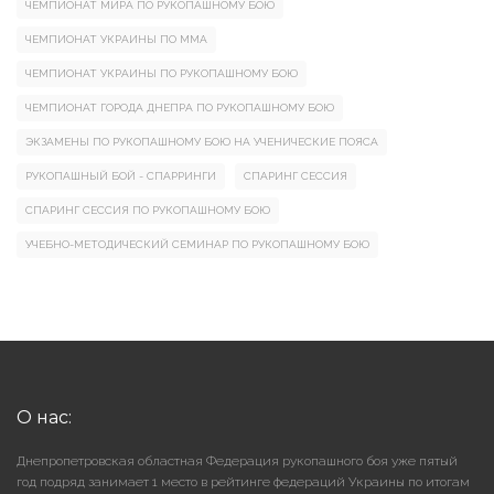
ЧЕМПИОНАТ МИРА ПО РУКОПАШНОМУ БОЮ
ЧЕМПИОНАТ УКРАИНЫ ПО ММА
ЧЕМПИОНАТ УКРАИНЫ ПО РУКОПАШНОМУ БОЮ
ЧЕМПИОНАТ ГОРОДА ДНЕПРА ПО РУКОПАШНОМУ БОЮ
ЭКЗАМЕНЫ ПО РУКОПАШНОМУ БОЮ НА УЧЕНИЧЕСКИЕ ПОЯСА
РУКОПАШНЫЙ БОЙ - СПАРРИНГИ
СПАРИНГ СЕССИЯ
СПАРИНГ СЕССИЯ ПО РУКОПАШНОМУ БОЮ
УЧЕБНО-МЕТОДИЧЕСКИЙ СЕМИНАР ПО РУКОПАШНОМУ БОЮ
О нас:
Днепропетровская областная Федерация рукопашного боя уже пятый
год подряд занимает 1 место в рейтинге федераций Украины по итогам