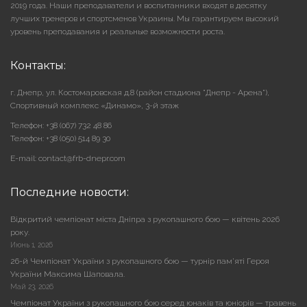
2019 года. Наши преподаватели и воспитанники входят в десятку
лучших тренеров и спортсменов Украины. Мы гарантируем высокий
уровень преподавания и реальные возможности роста.
Контакты:
г. Днепр, ул. Костомаровская д.8 (район стадиона "Днепр - Арена"),
Cпортивный комплекс «Динамо», 3-й этаж
Телефон: +38 (067) 732 48 86
Телефон: +38 (050) 514 89 30
E-mail: contact@frb-dnepr.com
Последние новости:
Відкритий чемпіонат міста Дніпра з рукопашного бою — квітень 2026
року.
Июнь 1, 2026
26-й Чемпіонат України з рукопашного бою — турнір пам’яті Героя
України Максима Шаповала.
Май 23, 2026
Чемпіонат України з рукопашного бою серед юнаків та юніорів — травень