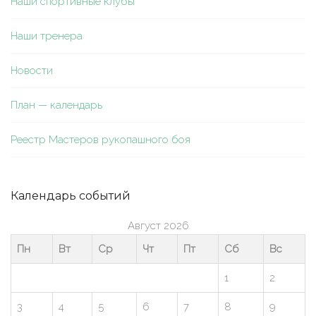
Наши спортивные клубы
Наши тренера
Новости
План — календарь
Реестр Мастеров рукопашного боя
Календарь событий
Август 2026
Пн
Вт
Ср
Чт
Пт
Сб
Вс
1
2
3
4
5
6
7
8
9