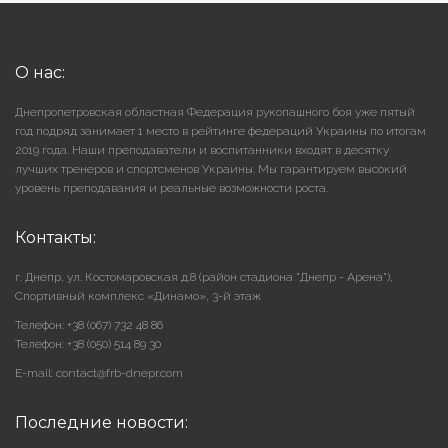
О нас:
Днепропетровская областная Федерация рукопашного боя уже пятый
год подряд занимает 1 место в рейтинге федераций Украины по итогам
2019 года. Наши преподаватели и воспитанники входят в десятку
лучших тренеров и спортсменов Украины. Мы гарантируем высокий
уровень преподавания и реальные возможности роста.
Контакты:
г. Днепр, ул. Костомаровская д.8 (район стадиона "Днепр - Арена"),
Cпортивный комплекс «Динамо», 3-й этаж
Телефон: +38 (067) 732 48 86
Телефон: +38 (050) 514 89 30
E-mail: contact@frb-dnepr.com
Последние новости: