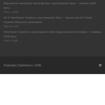
Відкритий чемпіонат міста Дніпра з рукопашного бою — квітень 2026
року.
Июнь 1, 2026
26-й Чемпіонат України з рукопашного бою — турнір пам’яті Героя
України Максима Шаповала.
Май 23, 2026
Чемпіонат України з рукопашного бою серед юнаків та юніорів — травень
2026 року.
Май 11, 2026
Stanislav Dykhanov. 2016