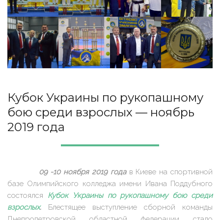
Кубок Украины по рукопашному
бою среди взрослых — ноябрь
2019 года
09 -10 ноября 2019 года
в Киеве на спортивной
базе Олимпийского колледжа имени Ивана Поддубного
состоялся
Кубок Украины по рукопашному бою среди
взрослых
.
Блестящее выступление сборной команды
Днепропетровской областной федерации стало