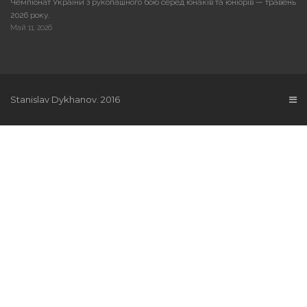
Чемпіонат України з рукопашного бою серед юнаків та юніорів — травень
2026 року.
Май 11, 2026
Stanislav Dykhanov. 2016