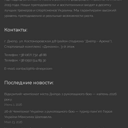
2019 года. Наши преподаватели и воспитанники входят в десятку
лучших тренеров и спортсменов Украины. Мы гарантируем высокий
уровень преподавания и реальные возможности роста.
Контакты:
г. Днепр, ул. Костомаровская д.8 (район стадиона "Днепр - Арена"),
Cпортивный комплекс «Динамо», 3-й этаж
Телефон: +38 (067) 732 48 86
Телефон: +38 (050) 514 89 30
E-mail: contact@frb-dnepr.com
Последние новости:
Відкритий чемпіонат міста Дніпра з рукопашного бою — квітень 2026
року.
Июнь 1, 2026
26-й Чемпіонат України з рукопашного бою — турнір пам’яті Героя
України Максима Шаповала.
Май 23, 2026