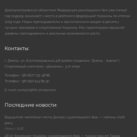
Днепропетровская областная Федерация рукопашного боя уже пятый
год подряд занимает 1 место в рейтинге федераций Украины по итогам
2019 года. Наши преподаватели и воспитанники входят в десятку
лучших тренеров и спортсменов Украины. Мы гарантируем высокий
уровень преподавания и реальные возможности роста.
Контакты:
г. Днепр, ул. Костомаровская д.8 (район стадиона "Днепр - Арена"),
Cпортивный комплекс «Динамо», 3-й этаж
Телефон: +38 (067) 732 48 86
Телефон: +38 (050) 514 89 30
E-mail: contact@frb-dnepr.com
Последние новости:
Відкритий чемпіонат міста Дніпра з рукопашного бою — квітень 2026
року.
Июнь 1, 2026
26-й Чемпіонат України з рукопашного бою — турнір пам’яті Героя