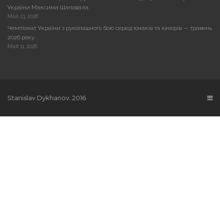
України Максима Шаповала.
Май 23, 2026
Чемпіонат України з рукопашного бою серед юнаків та юніорів — травень
2026 року.
Май 11, 2026
Stanislav Dykhanov. 2016