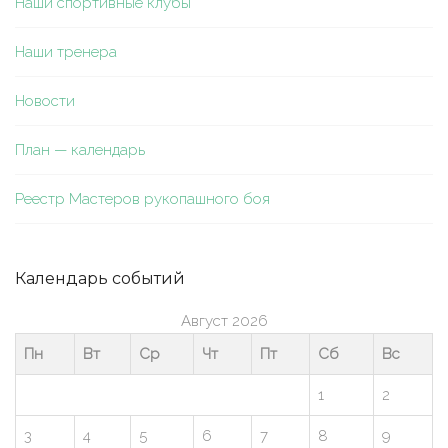
Наши спортивные клубы
Наши тренера
Новости
План — календарь
Реестр Мастеров рукопашного боя
Календарь событий
Август 2026
Пн
Вт
Ср
Чт
Пт
Сб
Вс
1
2
3
4
5
6
7
8
9