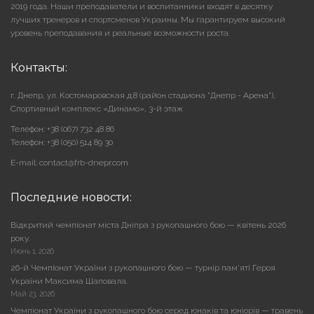
2019 года. Наши преподаватели и воспитанники входят в десятку
лучших тренеров и спортсменов Украины. Мы гарантируем высокий
уровень преподавания и реальные возможности роста.
Контакты:
г. Днепр, ул. Костомаровская д.8 (район стадиона "Днепр - Арена"),
Cпортивный комплекс «Динамо», 3-й этаж
Телефон: +38 (067) 732 48 86
Телефон: +38 (050) 514 89 30
E-mail: contact@frb-dnepr.com
Последние новости:
Відкритий чемпіонат міста Дніпра з рукопашного бою — квітень 2026
року.
Июнь 1, 2026
26-й Чемпіонат України з рукопашного бою — турнір пам’яті Героя
України Максима Шаповала.
Май 23, 2026
Чемпіонат України з рукопашного бою серед юнаків та юніорів — травень