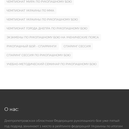
ЧЕМПИОНАТ МИРА ПО РУКОПАШНОМУ БОЮ
ЧЕМПИОНАТ УКРАИНЫ ПО ММА
ЧЕМПИОНАТ УКРАИНЫ ПО РУКОПАШНОМУ БОЮ
ЧЕМПИОНАТ ГОРОДА ДНЕПРА ПО РУКОПАШНОМУ БОЮ
ЭКЗАМЕНЫ ПО РУКОПАШНОМУ БОЮ НА УЧЕНИЧЕСКИЕ ПОЯСА
РУКОПАШНЫЙ БОЙ - СПАРРИНГИ
СПАРИНГ СЕССИЯ
СПАРИНГ СЕССИЯ ПО РУКОПАШНОМУ БОЮ
УЧЕБНО-МЕТОДИЧЕСКИЙ СЕМИНАР ПО РУКОПАШНОМУ БОЮ
О нас:
Днепропетровская областная Федерация рукопашного боя уже пятый
год подряд занимает 1 место в рейтинге федераций Украины по итогам