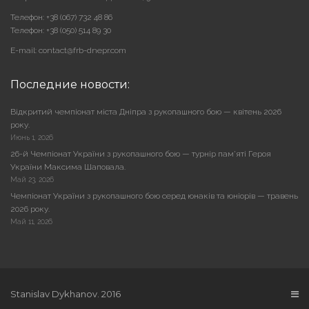
Телефон: +38 (067) 732 48 86
Телефон: +38 (050) 514 89 30
E-mail: contact@frb-dnepr.com
Последние новости:
Відкритий чемпіонат міста Дніпра з рукопашного бою — квітень 2026
року.
Июнь 1, 2026
26-й Чемпіонат України з рукопашного бою — турнір пам’яті Героя
України Максима Шаповала.
Май 23, 2026
Чемпіонат України з рукопашного бою серед юнаків та юніорів — травень
2026 року.
Май 11, 2026
Stanislav Dykhanov. 2016