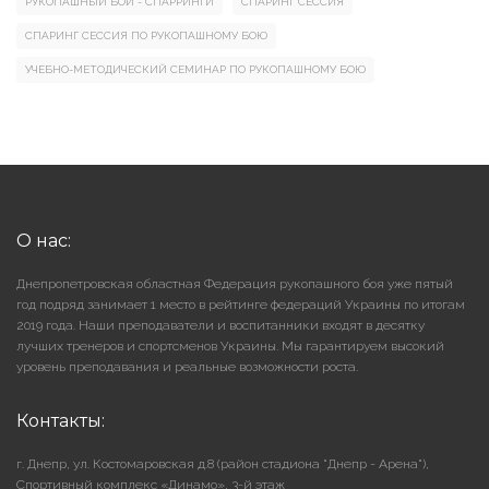
РУКОПАШНЫЙ БОЙ - СПАРРИНГИ
СПАРИНГ СЕССИЯ
СПАРИНГ СЕССИЯ ПО РУКОПАШНОМУ БОЮ
УЧЕБНО-МЕТОДИЧЕСКИЙ СЕМИНАР ПО РУКОПАШНОМУ БОЮ
О нас:
Днепропетровская областная Федерация рукопашного боя уже пятый
год подряд занимает 1 место в рейтинге федераций Украины по итогам
2019 года. Наши преподаватели и воспитанники входят в десятку
лучших тренеров и спортсменов Украины. Мы гарантируем высокий
уровень преподавания и реальные возможности роста.
Контакты:
г. Днепр, ул. Костомаровская д.8 (район стадиона "Днепр - Арена"),
Cпортивный комплекс «Динамо», 3-й этаж