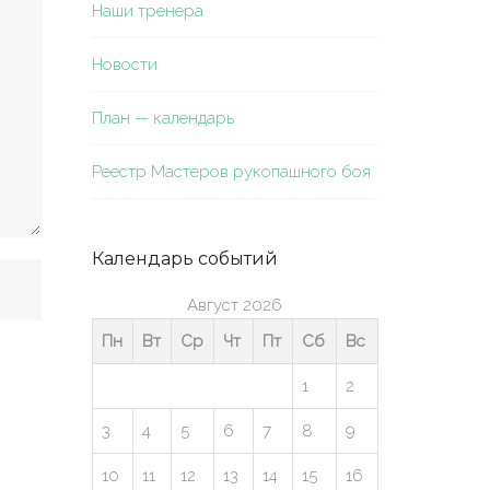
Наши тренера
Новости
План — календарь
Реестр Мастеров рукопашного боя
Календарь событий
Август 2026
Пн
Вт
Ср
Чт
Пт
Сб
Вс
1
2
3
4
5
6
7
8
9
10
11
12
13
14
15
16