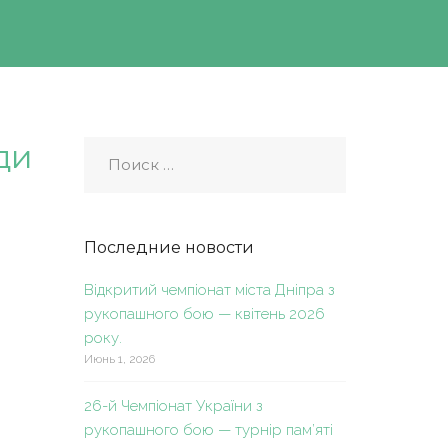
ди
Последние новости
Відкритий чемпіонат міста Дніпра з
рукопашного бою — квітень 2026
року.
Июнь 1, 2026
26-й Чемпіонат України з
рукопашного бою — турнір пам’яті