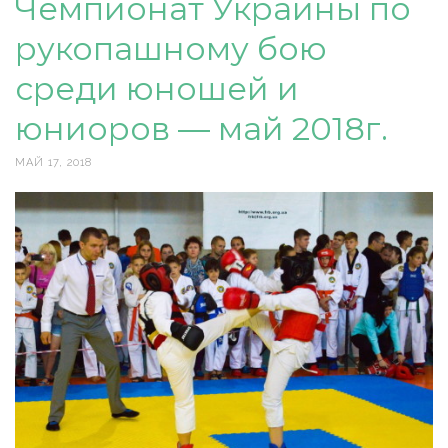
Чемпионат Украины по
рукопашному бою
среди юношей и
юниоров — май 2018г.
МАЙ 17, 2018