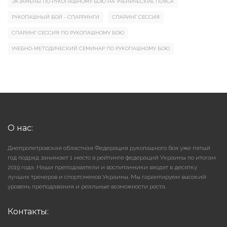
ЭКЗАМЕНЫ ПО РУКОПАШНОМУ БОЮ НА УЧЕНИЧЕСКИЕ ПОЯСА
РУКОПАШНЫЙ БОЙ - СПАРРИНГИ
СПАРИНГ СЕССИЯ
СПАРИНГ СЕССИЯ ПО РУКОПАШНОМУ БОЮ
УЧЕБНО-МЕТОДИЧЕСКИЙ СЕМИНАР ПО РУКОПАШНОМУ БОЮ
О нас:
Днепропетровская областная Федерация рукопашного боя уже пятый
год подряд занимает 1 место в рейтинге федераций Украины по итогам
2019 года. Наши преподаватели и воспитанники входят в десятку
лучших тренеров и спортсменов Украины. Мы гарантируем высокий
уровень преподавания и реальные возможности роста.
Контакты: