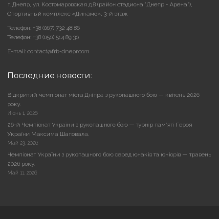
г. Днепр, ул. Костомаровская д.8 (район стадиона "Днепр - Арена"),
Cпортивный комплекс «Динамо», 3-й этаж
Телефон: +38 (067) 732 48 86
Телефон: +38 (050) 514 89 30
E-mail: contact@frb-dnepr.com
Последние новости:
Відкритий чемпіонат міста Дніпра з рукопашного бою — квітень 2026
року.
Июнь 1, 2026
26-й Чемпіонат України з рукопашного бою — турнір пам’яті Героя
України Максима Шаповала.
Май 23, 2026
Чемпіонат України з рукопашного бою серед юнаків та юніорів — травень
2026 року.
Май 11, 2026