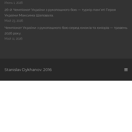
Июнь 1, 2026
26-й Чемпіонат України з рукопашного бою — турнір пам’яті Героя
України Максима Шаповала.
Май 23, 2026
Чемпіонат України з рукопашного бою серед юнаків та юніорів — травень
2026 року.
Май 11, 2026
Stanislav Dykhanov. 2016