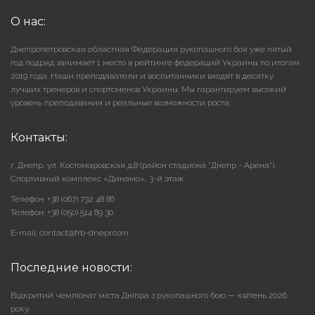
О нас:
Днепропетровская областная Федерация рукопашного боя уже пятый
год подряд занимает 1 место в рейтинге федераций Украины по итогам
2019 года. Наши преподаватели и воспитанники входят в десятку
лучших тренеров и спортсменов Украины. Мы гарантируем высокий
уровень преподавания и реальные возможности роста.
Контакты:
г. Днепр, ул. Костомаровская д.8 (район стадиона "Днепр - Арена"),
Cпортивный комплекс «Динамо», 3-й этаж
Телефон: +38 (067) 732 48 86
Телефон: +38 (050) 514 89 30
E-mail: contact@frb-dnepr.com
Последние новости:
Відкритий чемпіонат міста Дніпра з рукопашного бою — квітень 2026
року.