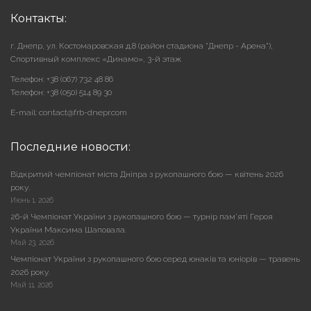
Контакты:
г. Днепр, ул. Костомаровская д.8 (район стадиона "Днепр - Арена"),
Cпортивный комплекс «Динамо», 3-й этаж
Телефон: +38 (067) 732 48 86
Телефон: +38 (050) 514 89 30
E-mail: contact@frb-dnepr.com
Последние новости:
Відкритий чемпіонат міста Дніпра з рукопашного бою — квітень 2026
року.
Июнь 1, 2026
26-й Чемпіонат України з рукопашного бою — турнір пам’яті Героя
України Максима Шаповала.
Май 23, 2026
Чемпіонат України з рукопашного бою серед юнаків та юніорів — травень
2026 року.
Май 11, 2026