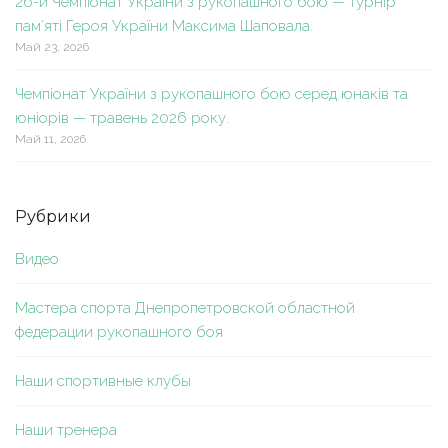
26-й Чемпіонат України з рукопашного бою — турнір
пам’яті Героя України Максима Шаповала.
Май 23, 2026
Чемпіонат України з рукопашного бою серед юнаків та
юніорів — травень 2026 року.
Май 11, 2026
Рубрики
Видео
Мастера спорта Днепропетровской областной
федерации рукопашного боя
Наши спортивные клубы
Наши тренера