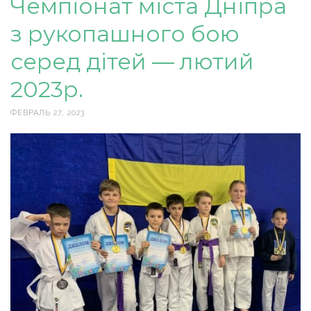
Чемпіонат міста Дніпра
з рукопашного бою
серед дітей — лютий
2023р.
ФЕВРАЛЬ 27, 2023