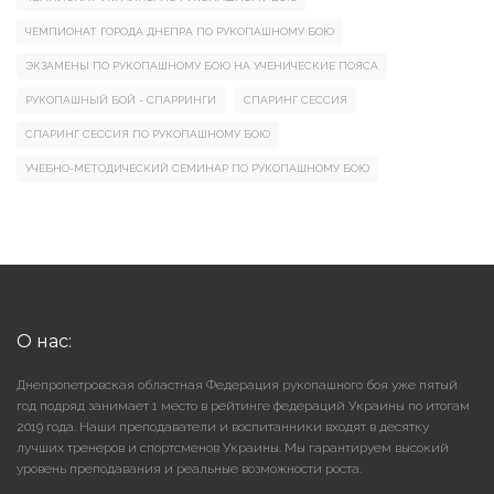
ЧЕМПИОНАТ ГОРОДА ДНЕПРА ПО РУКОПАШНОМУ БОЮ
ЭКЗАМЕНЫ ПО РУКОПАШНОМУ БОЮ НА УЧЕНИЧЕСКИЕ ПОЯСА
РУКОПАШНЫЙ БОЙ - СПАРРИНГИ
СПАРИНГ СЕССИЯ
СПАРИНГ СЕССИЯ ПО РУКОПАШНОМУ БОЮ
УЧЕБНО-МЕТОДИЧЕСКИЙ СЕМИНАР ПО РУКОПАШНОМУ БОЮ
О нас:
Днепропетровская областная Федерация рукопашного боя уже пятый
год подряд занимает 1 место в рейтинге федераций Украины по итогам
2019 года. Наши преподаватели и воспитанники входят в десятку
лучших тренеров и спортсменов Украины. Мы гарантируем высокий
уровень преподавания и реальные возможности роста.