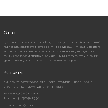
О нас:
Днепропетровская областная Федерация рукопашного боя уже пятый
год подряд занимает 1 место в рейтинге федераций Украины по итогам
2019 года. Наши преподаватели и воспитанники входят в десятку
лучших тренеров и спортсменов Украины. Мы гарантируем высокий
уровень преподавания и реальные возможности роста.
Контакты:
г. Днепр, ул. Костомаровская д.8 (район стадиона "Днепр - Арена"),
Cпортивный комплекс «Динамо», 3-й этаж
Телефон: +38 (067) 732 48 86
Телефон: +38 (050) 514 89 30
E-mail: contact@frb-dnepr.com