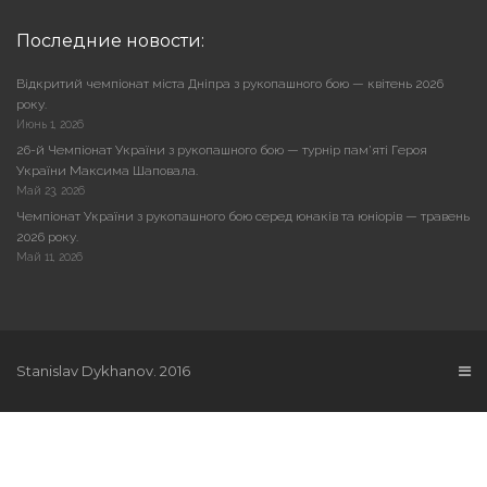
Последние новости:
Відкритий чемпіонат міста Дніпра з рукопашного бою — квітень 2026
року.
Июнь 1, 2026
26-й Чемпіонат України з рукопашного бою — турнір пам’яті Героя
України Максима Шаповала.
Май 23, 2026
Чемпіонат України з рукопашного бою серед юнаків та юніорів — травень
2026 року.
Май 11, 2026
Stanislav Dykhanov. 2016