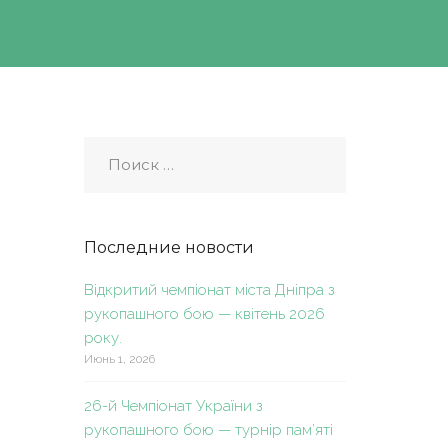
Последние новости
Відкритий чемпіонат міста Дніпра з
рукопашного бою — квітень 2026
року.
Июнь 1, 2026
26-й Чемпіонат України з
рукопашного бою — турнір пам’яті