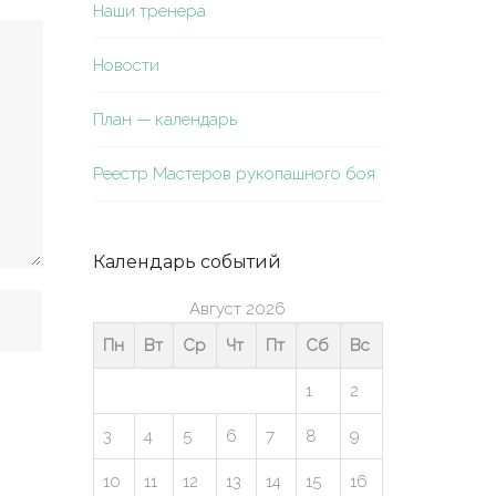
Наши тренера
Новости
План — календарь
Реестр Мастеров рукопашного боя
Календарь событий
Август 2026
Пн
Вт
Ср
Чт
Пт
Сб
Вс
1
2
3
4
5
6
7
8
9
10
11
12
13
14
15
16