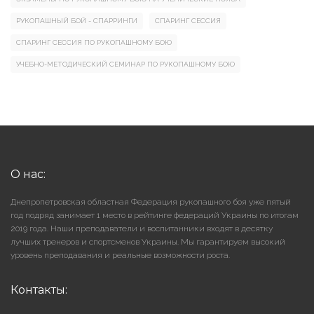
РУКОПАШНЫЙ БОЙ - СПАРРИНГИ
СПАРИНГ СЕССИЯ
СПАРИНГ СЕССИЯ ПО РУКОПАШНОМУ БОЮ
УЧЕБНО-МЕТОДИЧЕСКИЙ СЕМИНАР ПО РУКОПАШНОМУ БОЮ
О нас:
Днепропетровская областная Федерация рукопашного боя уже пятый
год подряд занимает 1 место в рейтинге федераций Украины по итогам
2019 года. Наши преподаватели и воспитанники входят в десятку
лучших тренеров и спортсменов Украины. Мы гарантируем высокий
уровень преподавания и реальные возможности роста.
Контакты: