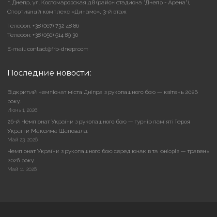
г. Днепр, ул. Костомаровская д.8 (район стадиона "Днепр - Арена"),
Cпортивный комплекс «Динамо», 3-й этаж
Телефон: +38 (067) 732 48 86
Телефон: +38 (050) 514 89 30
E-mail: contact@frb-dnepr.com
Последние новости:
Відкритий чемпіонат міста Дніпра з рукопашного бою — квітень 2026
року.
Июнь 1, 2026
26-й Чемпіонат України з рукопашного бою — турнір пам’яті Героя
України Максима Шаповала.
Май 23, 2026
Чемпіонат України з рукопашного бою серед юнаків та юніорів — травень
2026 року.
Май 11, 2026